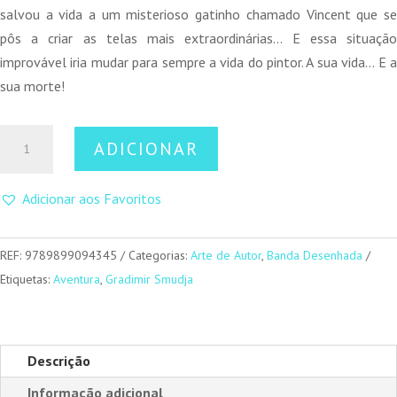
salvou a vida a um misterioso gatinho chamado Vincent que se
pôs a criar as telas mais extraordinárias… E essa situação
improvável iria mudar para sempre a vida do pintor. A sua vida… E a
sua morte!
Quantidade
ADICIONAR
de
Vincent
Adicionar aos Favoritos
e
Van
Gogh
REF:
9789899094345
Categorias:
Arte de Autor
,
Banda Desenhada
Etiquetas:
Aventura
,
Gradimir Smudja
Descrição
Informação adicional