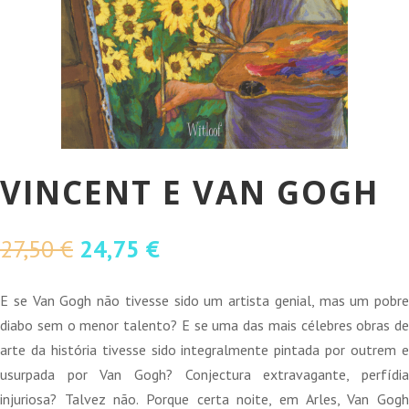
VINCENT E VAN GOGH
O
O
27,50
€
24,75
€
preço
preço
original
atual
E se Van Gogh não tivesse sido um artista genial, mas um pobre
era:
é:
diabo sem o menor talento? E se uma das mais célebres obras de
27,50 €.
24,75 €.
arte da história tivesse sido integralmente pintada por outrem e
usurpada por Van Gogh? Conjectura extravagante, perfídia
injuriosa? Talvez não. Porque certa noite, em Arles, Van Gogh