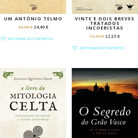
UM ANTÓNIO TELMO
VINTE E DOIS BREVES
TRATADOS
O
O
16,00
€
14,40
€
INCOERISTAS
PREÇO
PREÇO
O
O
13,50
€
12,15
€
ADICIONAR AOS FAVORITOS
ORIGINAL
ATUAL
PREÇO
PREÇO
ADICIONAR AOS FAVORITOS
ERA:
É:
ORIGINAL
ATUAL
16,00 €.
14,40 €.
ERA:
É:
13,50 €.
12,15 €.
PROMOÇÃO!
PROMOÇÃO!