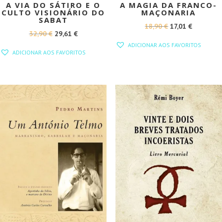
A VIA DO SÁTIRO E O
A MAGIA DA FRANCO-
CULTO VISIONÁRIO DO
MAÇONARIA
SABAT
O
O
18,90
€
17,01
€
O
O
32,90
€
29,61
€
PREÇO
PREÇO
ADICIONAR AOS FAVORITOS
PREÇO
PREÇO
ORIGINAL
ATUAL
ADICIONAR AOS FAVORITOS
ORIGINAL
ATUAL
ERA:
É:
ERA:
É:
18,90 €.
17,01 €.
32,90 €.
29,61 €.
PROMOÇÃO!
PROMOÇÃO!