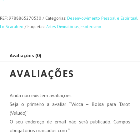
-
Bolsa
para
REF:
9788865270530
Categorias:
Desenvolvimento Pessoal e Espiritual
,
Tarot
Lo Scarabeo
Etiquetas:
Artes Divinatórias
,
Esoterismo
(Veludo)
Avaliações (0)
AVALIAÇÕES
Ainda não existem avaliações.
Seja o primeiro a avaliar “Wicca – Bolsa para Tarot
(Veludo)”
O seu endereço de email não será publicado.
Campos
obrigatórios marcados com
*