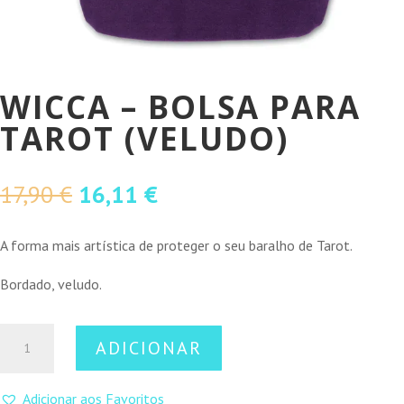
WICCA – BOLSA PARA
TAROT (VELUDO)
O
O
17,90
€
16,11
€
preço
preço
original
atual
A forma mais artística de proteger o seu baralho de Tarot.
era:
é:
Bordado, veludo.
17,90 €.
16,11 €.
Quantidade
ADICIONAR
de
Wicca
Adicionar aos Favoritos