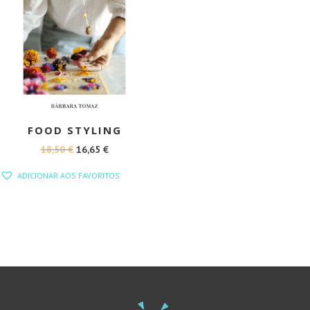
FOOD STYLING
O
O
18,50
€
16,65
€
PREÇO
PREÇO
ADICIONAR AOS FAVORITOS
ORIGINAL
ATUAL
ERA:
É:
18,50 €.
16,65 €.