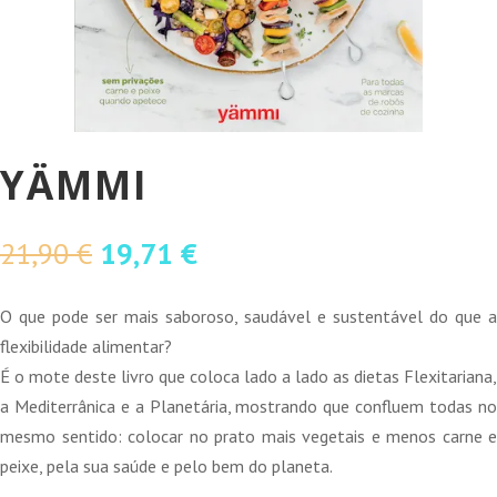
YÄMMI
O
O
21,90
€
19,71
€
preço
preço
original
atual
O que pode ser mais saboroso, saudável e sustentável do que a
era:
é:
flexibilidade alimentar?
21,90 €.
19,71 €.
É o mote deste livro que coloca lado a lado as dietas Flexitariana,
a Mediterrânica e a Planetária, mostrando que confluem todas no
mesmo sentido: colocar no prato mais vegetais e menos carne e
peixe, pela sua saúde e pelo bem do planeta.