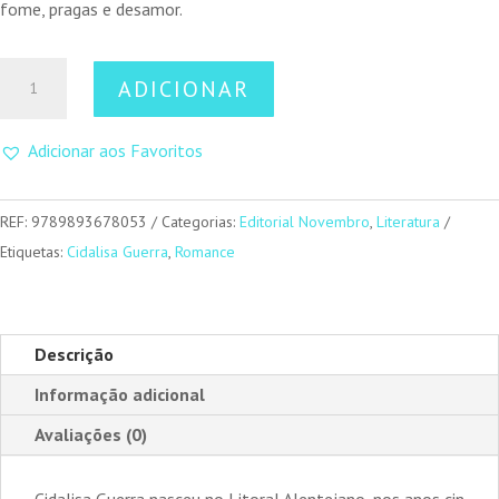
fome, pragas e desamor.
Quantidade
ADICIONAR
de
Z
Adicionar aos Favoritos
de
Zacarias
REF:
9789893678053
Categorias:
Editorial Novembro
,
Literatura
Etiquetas:
Cidalisa Guerra
,
Romance
Descrição
Informação adicional
Avaliações (0)