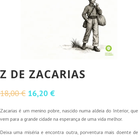
Z DE ZACARIAS
O
O
18,00
€
16,20
€
preço
preço
original
atual
Zacarias é um menino pobre, nascido numa aldeia do Interior, que
era:
é:
vem para a grande cidade na esperança de uma vida melhor.
18,00 €.
16,20 €.
Deixa uma miséria e encontra outra, porventura mais doente de