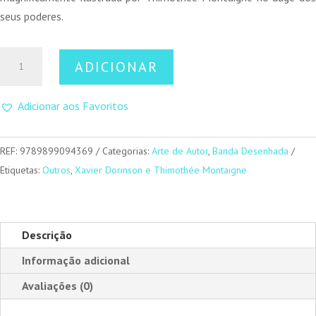
seus poderes.
Quantidade
ADICIONAR
de
1629
Adicionar aos Favoritos
-
O
Boticário
REF:
9789899094369
Categorias:
Arte de Autor
,
Banda Desenhada
do
Etiquetas:
Outros
,
Xavier Dorinson e Thimothée Montaigne
Diabo
Descrição
Informação adicional
Avaliações (0)