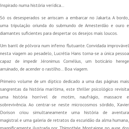
original
atual
Inspirado numa história verídica…
era:
é:
Só os desesperados se arriscam a embarcar no Jakarta. A bordo,
34,95 €.
31,45 €.
uma tripulação oriunda do submundo de Amesterdão e ouro e
diamantes suficientes para despertar os desejos mais loucos.
Um barril de pólvora num inferno flutuante. Convidada improvável
nesta viagem ao pesadelo, Lucrétia Hans torna-se a única pessoa
capaz de impedir Jéronimus Cornélius, um boticário herege
arruinado, de acender o rastilho… Boa viagem.
Primeiro volume de um díptico dedicado a uma das páginas mais
sangrentas da história marítima, este thriller psicológico revisita
uma história horrível de motim, naufrágio, massacre e
sobrevivência. Ao centrar-se neste microcosmos sórdido, Xavier
Dorison criou simultaneamente uma história de aventura
magistral e uma galeria de retratos da escuridão da alma humana,
magnificamente ilustrada por Thimothée Montaigne no auge dos