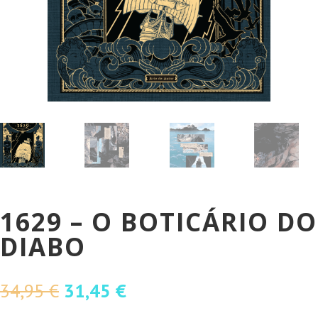
1629 – O BOTICÁRIO DO
DIABO
O
O
34,95
€
31,45
€
preço
preço