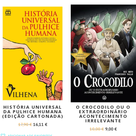
10,00 €.
9,00 €.
PROMOÇÃO!
PROMOÇÃO!
HISTÓRIA UNIVERSAL
O CROCODILO OU O
DA PULHICE HUMANA
EXTRAORDINÁRIO
(EDIÇÃO CARTONADA)
ACONTECIMENTO
IRRELEVANTE
O
O
17,90
€
16,11
€
O
O
10,00
€
9,00
€
PREÇO
PREÇO
ADICIONAR AOS FAVORITOS