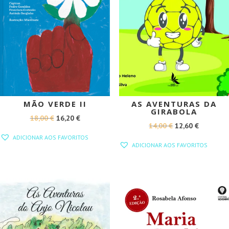
MÃO VERDE II
AS AVENTURAS DA
GIRABOLA
O
O
18,00
€
16,20
€
O
O
14,00
€
12,60
€
PREÇO
PREÇO
ADICIONAR AOS FAVORITOS
PREÇO
PREÇO
ORIGINAL
ATUAL
ADICIONAR AOS FAVORITOS
ORIGINAL
ATUAL
ERA:
É:
ERA:
É:
18,00 €.
16,20 €.
14,00 €.
12,60 €.
PROMOÇÃO!
PROMOÇÃO!