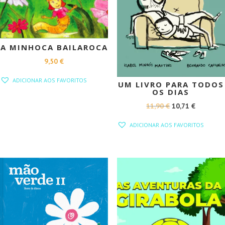
A MINHOCA BAILAROCA
9,50
€
ADICIONAR AOS FAVORITOS
UM LIVRO PARA TODOS
OS DIAS
O
O
11,90
€
10,71
€
PREÇO
PREÇO
ADICIONAR AOS FAVORITOS
ORIGINAL
ATUAL
ERA:
É:
11,90 €.
10,71 €.
PROMOÇÃO!
PROMOÇÃO!