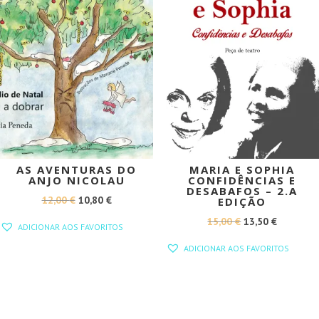
AS AVENTURAS DO
MARIA E SOPHIA
ANJO NICOLAU
CONFIDÊNCIAS E
DESABAFOS – 2.A
O
O
12,00
€
10,80
€
EDIÇÃO
PREÇO
PREÇO
O
O
15,00
€
13,50
€
ADICIONAR AOS FAVORITOS
ORIGINAL
ATUAL
PREÇO
PREÇO
ADICIONAR AOS FAVORITOS
ERA:
É:
ORIGINAL
ATUAL
12,00 €.
10,80 €.
ERA:
É:
15,00 €.
13,50 €.