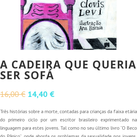
A CADEIRA QUE QUERIA
SER SOFÁ
O
O
16,00
€
14,40
€
preço
preço
original
atual
Três histórias sobre a morte, contadas para crianças da faixa etária
era:
é:
do primeiro ciclo por um escritor brasileiro exprimentado na
16,00 €.
14,40 €.
linguagem para estes jovens. Tal como no seu último livro “O Beco
do Pânico”, onde aborda os problemas da sexualidade nos jovens,