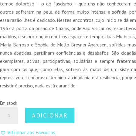
era:
é:
tempo doloroso – o do fascismo – que uns não conheceram e
15,00 €.
13,50 €.
outros sofreram na pele, de forma muito intensa e sofrida, por
essa razão lhes é dedicado. Nestes encontros, cujo início se dá em
1967 à porta da prisão de Caxias, onde vão visitar os respectivos
maridos, e se prolongam noutros espaços e tempo, duas Mulheres,
Maria Barroso e Sophia de Mello Breyner Andresen, sofridas mas
nunca abatidas, partilham confidências e desabafos. São cidadãs
exemplares, ativas, participativas, solidárias e sempre fraternas
para com os que, como elas, sofrem às mãos de um sistema
repressivo e tenebroso. Um hino à cidadania e à resiliência, porque
resistir é preciso, nada está garantido.
Em stock
Quantidade
ADICIONAR
de
MARIA
Adicionar aos Favoritos
E