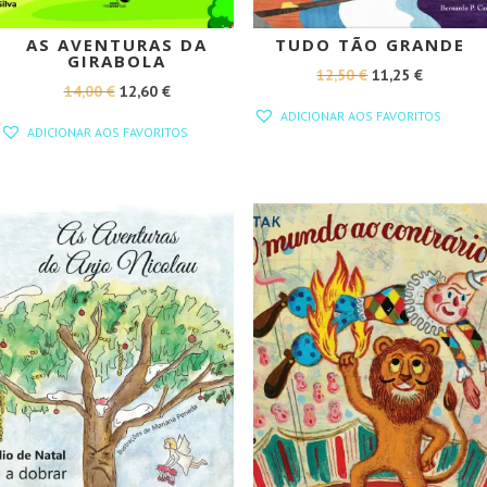
AS AVENTURAS DA
TUDO TÃO GRANDE
GIRABOLA
O
O
12,50
€
11,25
€
O
O
14,00
€
12,60
€
PREÇO
PREÇO
ADICIONAR AOS FAVORITOS
PREÇO
PREÇO
ORIGINAL
ATUAL
ADICIONAR AOS FAVORITOS
ORIGINAL
ATUAL
ERA:
É:
ERA:
É:
12,50 €.
11,25 €.
14,00 €.
12,60 €.
PROMOÇÃO!
PROMOÇÃO!