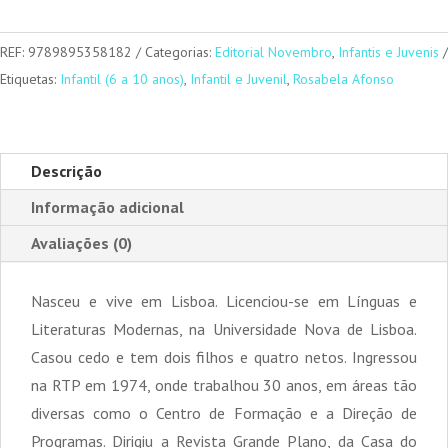
SOPHIA
Confidências
REF:
9789895358182
Categorias:
Editorial Novembro
,
Infantis e Juvenis
e
Etiquetas:
Infantil (6 a 10 anos)
,
Infantil e Juvenil
,
Rosabela Afonso
Desabafos
-
2.a
Descrição
edição
Informação adicional
Avaliações (0)
Nasceu e vive em Lisboa. Licenciou-se em Línguas e
Literaturas Modernas, na Universidade Nova de Lisboa.
Casou cedo e tem dois filhos e quatro netos. Ingressou
na RTP em 1974, onde trabalhou 30 anos, em áreas tão
diversas como o Centro de Formação e a Direção de
Programas. Dirigiu a Revista Grande Plano, da Casa do