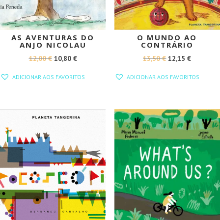
AS AVENTURAS DO
O MUNDO AO
ANJO NICOLAU
CONTRÁRIO
O
O
O
O
12,00
€
10,80
€
13,50
€
12,15
€
PREÇO
PREÇO
PREÇO
PREÇO
ADICIONAR AOS FAVORITOS
ADICIONAR AOS FAVORITOS
ORIGINAL
ATUAL
ORIGINAL
ATUAL
ERA:
É:
ERA:
É:
12,00 €.
10,80 €.
13,50 €.
12,15 €.
PROMOÇÃO!
PROMOÇÃO!