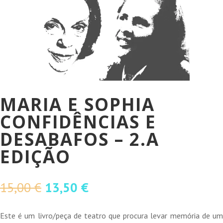
MARIA E SOPHIA
CONFIDÊNCIAS E
DESABAFOS – 2.A
EDIÇÃO
O
O
15,00
€
13,50
€
preço
preço
original
atual
Este é um livro/peça de teatro que procura levar memória de um