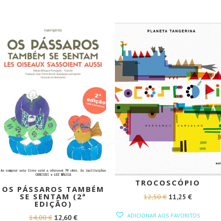
ERA:
É:
15,00 €.
13,50 €.
PROMOÇÃO!
PROMOÇÃO!
TROCOSCÓPIO
OS PÁSSAROS TAMBÉM
SE SENTAM (2ª
O
O
12,50
€
11,25
€
EDIÇÃO)
PREÇO
PREÇO
ADICIONAR AOS FAVORITOS
O
O
14,00
€
12,60
€