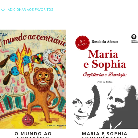
ORIGINAL
ATUAL
PREÇO
PREÇO
ERA:
É:
ADICIONAR AOS FAVORITOS
ORIGINAL
ATUAL
12,50 €.
11,25 €.
ERA:
É:
14,00 €.
12,60 €.
PROMOÇÃO!
PROMOÇÃO!
O MUNDO AO
MARIA E SOPHIA
CONTRÁRIO
CONFIDÊNCIAS E