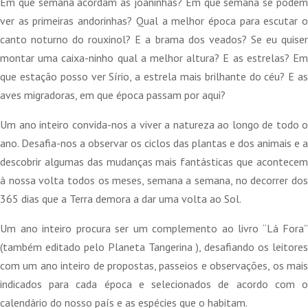
Em que semana acordam as joaninhas? Em que semana se podem
era:
é:
ver as primeiras andorinhas? Qual a melhor época para escutar o
19,80 €.
17,82 €.
canto noturno do rouxinol? E a brama dos veados? Se eu quiser
montar uma caixa-ninho qual a melhor altura? E as estrelas? Em
que estação posso ver Sírio, a estrela mais brilhante do céu? E as
aves migradoras, em que época passam por aqui?
Um ano inteiro convida-nos a viver a natureza ao longo de todo o
ano. Desafia-nos a observar os ciclos das plantas e dos animais e a
descobrir algumas das mudanças mais fantásticas que acontecem
à nossa volta todos os meses, semana a semana, no decorrer dos
365 dias que a Terra demora a dar uma volta ao Sol.
Um ano inteiro procura ser um complemento ao livro “Lá Fora”
(também editado pelo Planeta Tangerina ), desafiando os leitores
com um ano inteiro de propostas, passeios e observações, os mais
indicados para cada época e selecionados de acordo com o
calendário do nosso país e as espécies que o habitam.