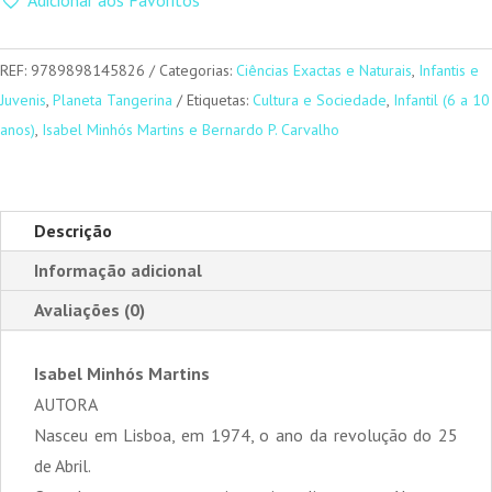
Ano
Inteiro,
ALMANAQUE
REF:
9789898145826
Categorias:
Ciências Exactas e Naturais
,
Infantis e
da
Juvenis
,
Planeta Tangerina
Etiquetas:
Cultura e Sociedade
,
Infantil (6 a 10
Natureza
anos)
,
Isabel Minhós Martins e Bernardo P. Carvalho
Descrição
Informação adicional
Avaliações (0)
Isabel Minhós Martins
AUTORA
Nasceu em Lisboa, em 1974, o ano da revolução do 25
de Abril.