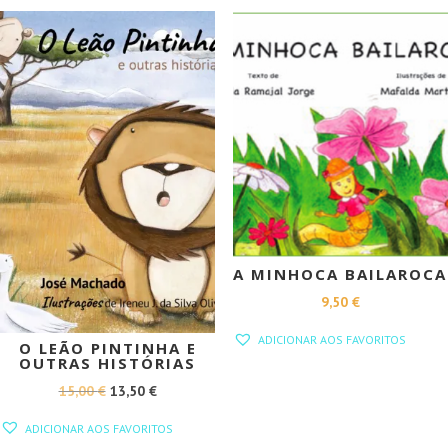
PROMOÇÃO!
A MINHOCA BAILAROCA
9,50
€
ADICIONAR AOS FAVORITOS
O LEÃO PINTINHA E
OUTRAS HISTÓRIAS
O
O
15,00
€
13,50
€
PREÇO
PREÇO
ADICIONAR AOS FAVORITOS
ORIGINAL
ATUAL