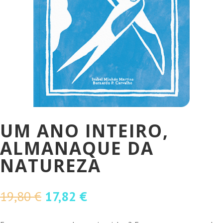
UM ANO INTEIRO,
ALMANAQUE DA
NATUREZA
O
O
19,80
€
17,82
€
preço
preço
original
atual