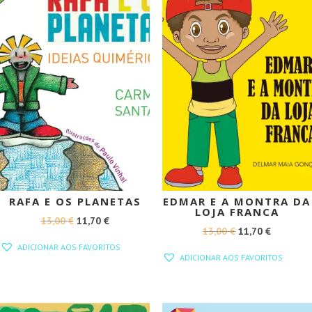
RAFA E OS PLANETAS
EDMAR E A MONTRA DA
LOJA FRANCA
O
O
13,00
€
11,70
€
O
O
13,00
€
11,70
€
PREÇO
PREÇO
ADICIONAR AOS FAVORITOS
PREÇO
PREÇO
ORIGINAL
ATUAL
ADICIONAR AOS FAVORITOS
ORIGINAL
ATUAL
ERA:
É:
ERA:
É:
13,00 €.
11,70 €.
13,00 €.
11,70 €.