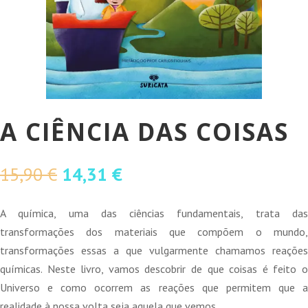
A CIÊNCIA DAS COISAS
O
O
15,90
€
14,31
€
preço
preço
original
atual
A química, uma das ciências fundamentais, trata das
era:
é:
transformações dos materiais que compõem o mundo,
15,90 €.
14,31 €.
transformações essas a que vulgarmente chamamos reações
químicas. Neste livro, vamos descobrir de que coisas é feito o
Universo e como ocorrem as reações que permitem que a
realidade à nossa volta seja aquela que vemos.