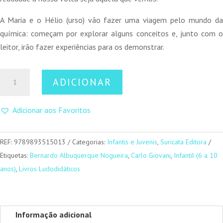
A Maria e o Hélio (urso) vão fazer uma viagem pelo mundo da
química: começam por explorar alguns conceitos e, junto com o
leitor, irão fazer experiências para os demonstrar.
Quantidade
ADICIONAR
de
A
Adicionar aos Favoritos
Ciência
das
Coisas
REF:
9789893515013
Categorias:
Infantis e Juvenis
,
Suricata Editora
Etiquetas:
Bernardo Albuquerque Nogueira
,
Carlo Giovani
,
Infantil (6 a 10
anos)
,
Livros Ludodidáticos
Informação adicional