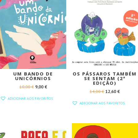
UM BANDO DE
OS PÁSSAROS TAMBÉM
UNICÓRNIOS
SE SENTAM (2ª
EDIÇÃO)
O
O
10,00
€
9,00
€
O
O
14,00
€
12,60
€
PREÇO
PREÇO
ADICIONAR AOS FAVORITOS
PREÇO
PREÇO
ORIGINAL
ATUAL
ADICIONAR AOS FAVORITOS
ORIGINAL
ATUAL
ERA:
É:
ERA:
É:
10,00 €.
9,00 €.
14,00 €.
12,60 €.
PROMOÇÃO!
PROMOÇÃO!