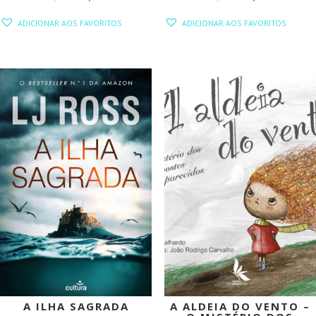
PREÇO
PREÇO
PREÇO
PREÇO
ADICIONAR AOS FAVORITOS
ADICIONAR AOS FAVORITOS
ORIGINAL
ATUAL
ORIGINAL
ATUAL
ERA:
É:
ERA:
É:
19,95 €.
17,96 €.
24,40 €.
21,96 €.
PROMOÇÃO!
PROMOÇÃO!
A ILHA SAGRADA
A ALDEIA DO VENTO –