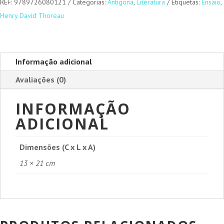
REF:
9789726080121
Categorias:
Antígona
,
Literatura
Etiquetas:
Ensaio
,
Henry David Thoreau
Informação adicional
Avaliações (0)
INFORMAÇÃO
ADICIONAL
Dimensões (C x L x A)
13 × 21 cm