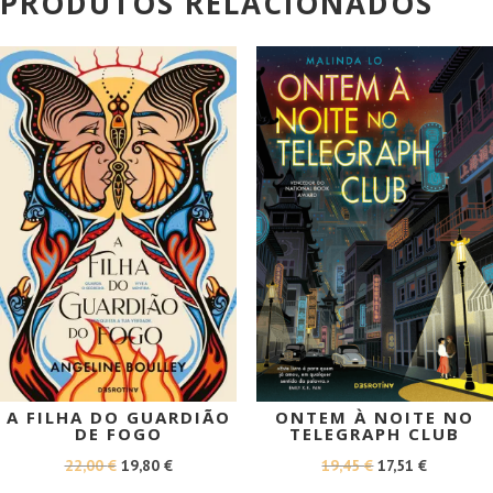
PRODUTOS RELACIONADOS
PROMOÇÃO!
PROMOÇÃO!
A FILHA DO GUARDIÃO
ONTEM À NOITE NO
DE FOGO
TELEGRAPH CLUB
O
O
O
O
22,00
€
19,80
€
19,45
€
17,51
€
PREÇO
PREÇO
PREÇO
PREÇO