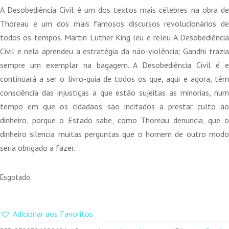
original
atual
A Desobediência Civil é um dos textos mais célebres na obra de
era:
é:
Thoreau e um dos mais famosos discursos revolucionários de
14,00 €.
12,60 €.
todos os tempos. Martin Luther King leu e releu A Desobediência
Civil e nela aprendeu a estratégia da não-violência; Gandhi trazia
sempre um exemplar na bagagem. A Desobediência Civil é e
continuará a ser o livro-guia de todos os que, aqui e agora, têm
consciência das injustiças a que estão sujeitas as minorias, num
tempo em que os cidadãos são incitados a prestar culto ao
dinheiro, porque o Estado sabe, como Thoreau denuncia, que o
dinheiro silencia muitas perguntas que o homem de outro modo
seria obrigado a fazer.
Esgotado
Adicionar aos Favoritos