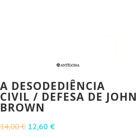
A DESODEDIÊNCIA
CIVIL / DEFESA DE JOHN
BROWN
O
O
14,00
€
12,60
€
preço
preço