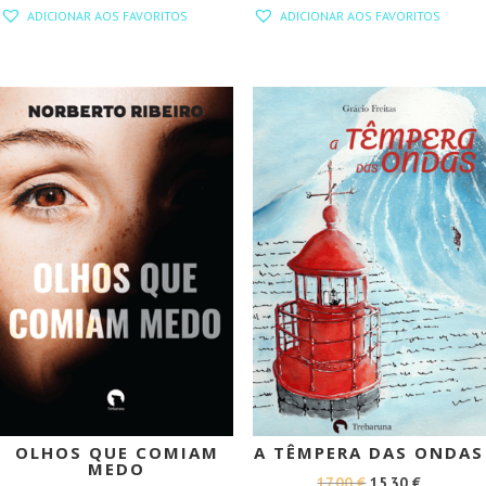
PREÇO
PREÇO
PREÇO
PREÇO
ADICIONAR AOS FAVORITOS
ADICIONAR AOS FAVORITOS
ORIGINAL
ATUAL
ORIGINAL
ATUAL
ERA:
É:
ERA:
É:
17,50 €.
8,75 €.
16,00 €.
14,40 €.
PROMOÇÃO!
PROMOÇÃO!
OLHOS QUE COMIAM
A TÊMPERA DAS ONDAS
MEDO
O
O
17,00
€
15,30
€