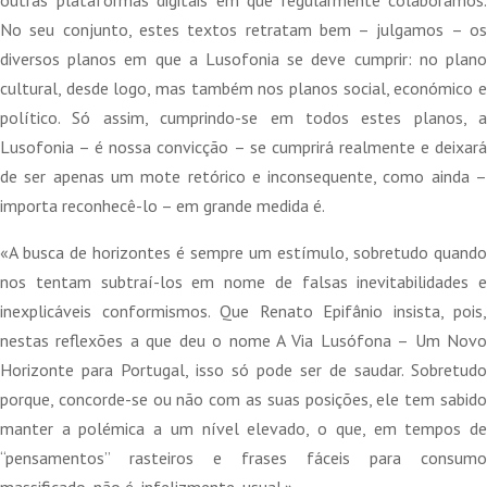
No seu conjunto, estes textos retratam bem – julgamos – os
diversos planos em que a Lusofonia se deve cumprir: no plano
cultural, desde logo, mas também nos planos social, económico e
político. Só assim, cumprindo-se em todos estes planos, a
Lusofonia – é nossa convicção – se cumprirá realmente e deixará
de ser apenas um mote retórico e inconsequente, como ainda –
importa reconhecê-lo – em grande medida é.
«A busca de horizontes é sempre um estímulo, sobretudo quando
nos tentam subtraí-los em nome de falsas inevitabilidades e
inexplicáveis conformismos. Que Renato Epifânio insista, pois,
nestas reflexões a que deu o nome A Via Lusófona – Um Novo
Horizonte para Portugal, isso só pode ser de saudar. Sobretudo
porque, concorde-se ou não com as suas posições, ele tem sabido
manter a polémica a um nível elevado, o que, em tempos de
“pensamentos” rasteiros e frases fáceis para consumo
massificado, não é, infelizmente, usual.»