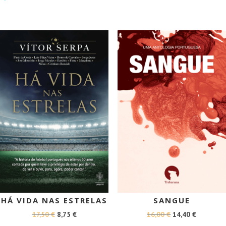
ORIGINAL
ATUAL
ERA:
É:
ERA:
É:
18,50 €.
16,65 €.
14,90 €.
13,41 €.
PROMOÇÃO!
PROMOÇÃO!
HÁ VIDA NAS ESTRELAS
SANGUE
O
O
O
O
17,50
€
8,75
€
16,00
€
14,40
€