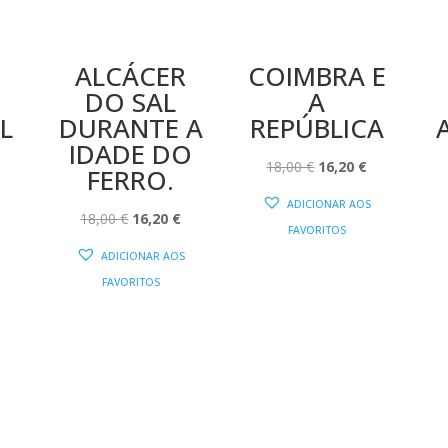
ALCÁCER
COIMBRA E
DO SAL
A
L
DURANTE A
REPÚBLICA
IDADE DO
O
O
O
18,00
€
16,20
€
FERRO.
PREÇO
PREÇO
PREÇO
ADICIONAR AOS
AL
ATUAL
O
O
ORIGINAL
ATUAL
18,00
€
16,20
€
FAVORITOS
:
PREÇO
PREÇO
ERA:
É:
ADICIONAR AOS
19,80 €.
ORIGINAL
ATUAL
18,00 €.
16,20 €.
FAVORITOS
ERA:
É:
18,00 €.
16,20 €.