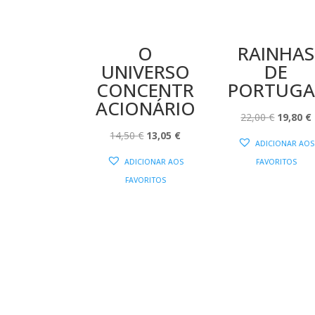
O
RAINHAS
UNIVERSO
DE
CONCENTR
PORTUGA
ACIONÁRIO
O
22,00
€
19,80
€
O
O
PREÇO
14,50
€
13,05
€
ADICIONAR AOS
PREÇO
PREÇO
ORIGIN
ADICIONAR AOS
FAVORITOS
ORIGINAL
ATUAL
ERA:
É
FAVORITOS
ERA:
É:
22,00 €.
14,50 €.
13,05 €.