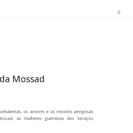
 da Mossad
O
preço
atual
 turbulentas, os amores e as missões perigosas
é:
ssad, as mulheres guerreiras dos Serviços
20,61 €.