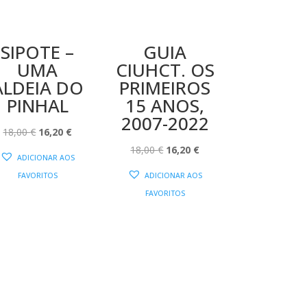
SIPOTE –
GUIA
UMA
CIUHCT. OS
ALDEIA DO
PRIMEIROS
PINHAL
15 ANOS,
2007-2022
O
O
18,00
€
16,20
€
PREÇO
PREÇO
O
O
18,00
€
16,20
€
ADICIONAR AOS
ORIGINAL
ATUAL
PREÇO
PREÇO
FAVORITOS
ADICIONAR AOS
ERA:
É:
ORIGINAL
ATUAL
FAVORITOS
18,00 €.
16,20 €.
ERA:
É:
18,00 €.
16,20 €.