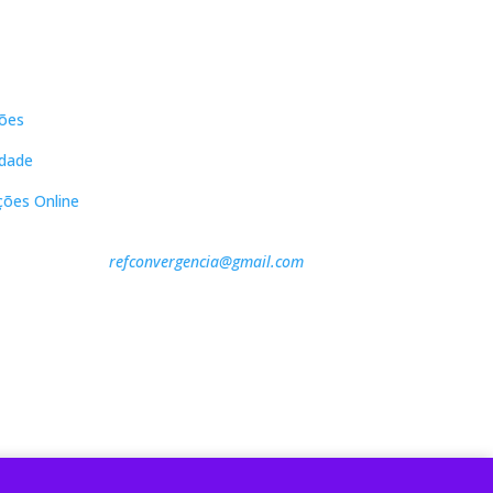
s
Contactos
ões
DNL Convergência
Rua Principal nº39-41, RC Direito,
idade
Loja 2
Vergas
ções Online
3840-555 Sto André de Vagos
refconvergencia@gmail.com