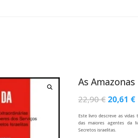
As Amazonas
O
22,90
€
20,61
€
preço
original
Este livro descreve as vidas
era:
das maiores agentes da Mo
22,90 €.
Secretos israelitas.