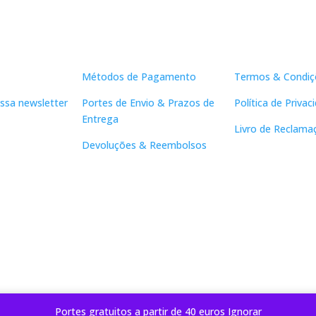
Apoio ao Cliente
Links Útei
Métodos de Pagamento
Termos & Condiç
ssa newsletter
Portes de Envio & Prazos de
Política de Privac
Entrega
Livro de Reclama
Devoluções & Reembolsos
Portes gratuitos a partir de 40 euros
Ignorar