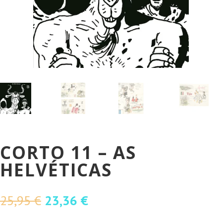
CORTO 11 – AS
HELVÉTICAS
O
O
25,95
€
23,36
€
preço
preço