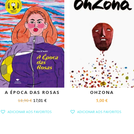
A ÉPOCA DAS ROSAS
OHZONA
O
O
18,90
€
17,01
€
5,00
€
PREÇO
PREÇO
ADICIONAR AOS FAVORITOS
ADICIONAR AOS FAVORITOS
ORIGINAL
ATUAL
ERA:
É:
18,90 €.
17,01 €.