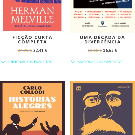
FICÇÃO CURTA
UMA DÉCADA DA
COMPLETA
DIVERGÊNCIA
O
O
O
O
24,90
€
22,41
€
18,50
€
16,65
€
PREÇO
PREÇO
PREÇO
PREÇO
ADICIONAR AOS FAVORITOS
ADICIONAR AOS FAVORITOS
ORIGINAL
ATUAL
ORIGINAL
ATUAL
ERA:
É:
ERA:
É:
24,90 €.
22,41 €.
18,50 €.
16,65 €.
PROMOÇÃO!
PROMOÇÃO!