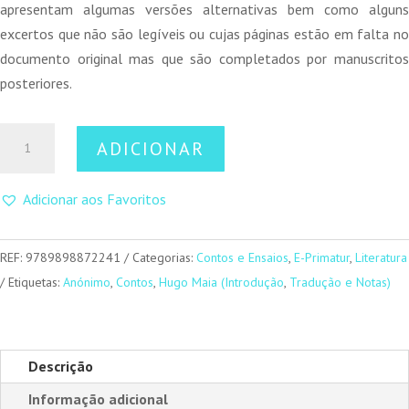
apresentam algumas versões alternativas bem como alguns
excertos que não são legíveis ou cujas páginas estão em falta no
documento original mas que são completados por manuscritos
posteriores.
Quantidade
ADICIONAR
de
As
Adicionar aos Favoritos
Mil
e
Uma
REF:
9789898872241
Categorias:
Contos e Ensaios
,
E-Primatur
,
Literatura
Noites
Etiquetas:
Anónimo
,
Contos
,
Hugo Maia (Introdução
,
Tradução e Notas)
Descrição
Informação adicional