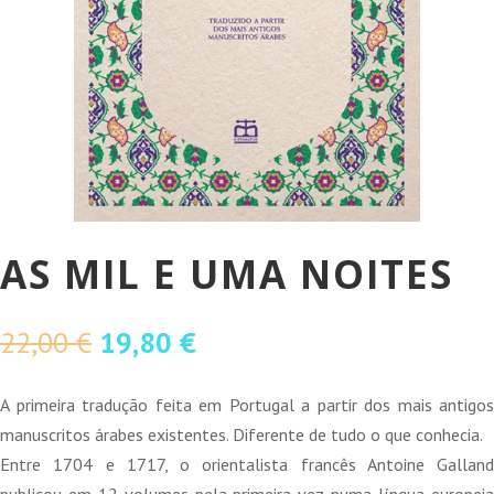
AS MIL E UMA NOITES
O
O
22,00
€
19,80
€
preço
preço
original
atual
A primeira tradução feita em Portugal a partir dos mais antigos
era:
é:
manuscritos árabes existentes. Diferente de tudo o que conhecia.
22,00 €.
19,80 €.
Entre 1704 e 1717, o orientalista francês Antoine Galland