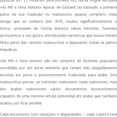
publicou em 12 volumes pela primeira vez numa língua europeia
«As Mil e Uma Noites». Apesar de Galland ter baseado a primeira
parte da sua tradução no manuscrito (quase) completo mais
antigo que se conhece (séc. XIV), mudou significativamente o
texto, alterando de forma drástica várias histórias, fazendo
acrescentos a seu gosto, introduzindo narrativas que nunca tinham
feito parte das versões manuscritas e depurando todas as partes
impudicas.
«As Mil e Uma noites» são um conjunto de histórias populares
recolhidas por um autor anónimo que teriam sido alegadamente
escritas em persa e posteriormente traduzidas para árabe. Dos
manuscritos persas, se existiram realmente, nada sobreviveu, mas
dos árabes sobrevivem vários documentos possivelmente
copiados de uma mesma versão primordial em árabe, que também
acabou por ficar perdida.
Cada documento tem variações e disparidades — cada copista terá