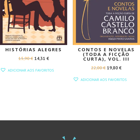
HISTÓRIAS ALEGRES
CONTOS E NOVELAS
(TODA A FICÇÃO
O
O
15,90
€
14,31
€
CURTA), VOL. III
PREÇO
PREÇO
O
O
22,00
€
19,80
€
ADICIONAR AOS FAVORITOS
ORIGINAL
ATUAL
PREÇO
PREÇO
ADICIONAR AOS FAVORITOS
ERA:
É:
ORIGINAL
ATUAL
15,90 €.
14,31 €.
ERA:
É:
22,00 €.
19,80 €.