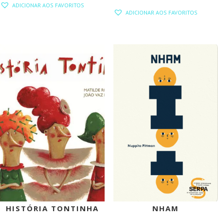
ADICIONAR AOS FAVORITOS
PREÇO
PREÇO
ORIGINAL
ATUAL
ADICIONAR AOS FAVORITOS
ORIGINAL
ATUAL
ERA:
É:
ERA:
É:
15,00 €.
13,50 €.
15,00 €.
13,50 €.
PROMOÇÃO!
PROMOÇÃO!
HISTÓRIA TONTINHA
NHAM