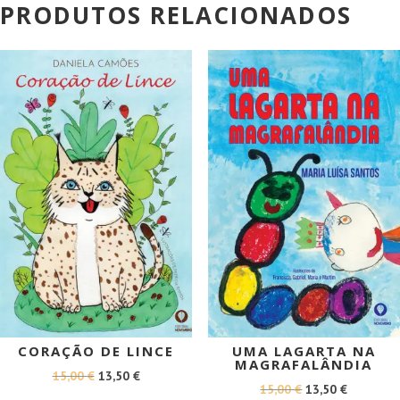
PRODUTOS RELACIONADOS
PROMOÇÃO!
PROMOÇÃO!
CORAÇÃO DE LINCE
UMA LAGARTA NA
MAGRAFALÂNDIA
O
O
15,00
€
13,50
€
O
O
15,00
€
13,50
€
PREÇO
PREÇO