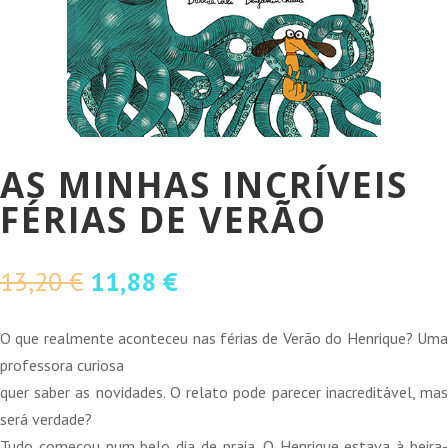
AS MINHAS INCRÍVEIS
FÉRIAS DE VERÃO
O
O
13,20
€
11,88
€
preço
preço
original
atual
O que realmente aconteceu nas férias de Verão do Henrique? Uma
era:
é:
professora curiosa
13,20 €.
11,88 €.
quer saber as novidades. O relato pode parecer inacreditável, mas
será verdade?
Tudo começou num belo dia de praia. O Henrique estava à beira-