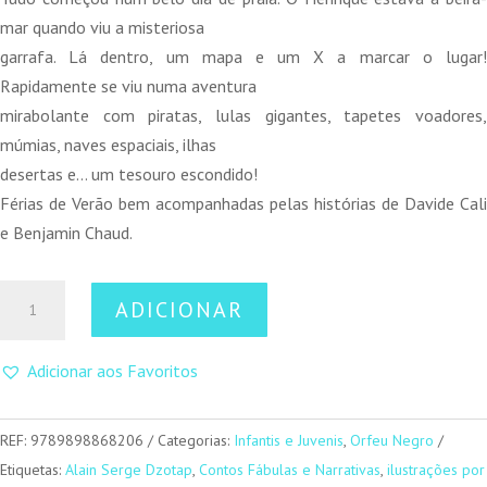
mar quando viu a misteriosa
garrafa. Lá dentro, um mapa e um X a marcar o lugar!
Rapidamente se viu numa aventura
mirabolante com piratas, lulas gigantes, tapetes voadores,
múmias, naves espaciais, ilhas
desertas e… um tesouro escondido!
Férias de Verão bem acompanhadas pelas histórias de Davide Cali
e Benjamin Chaud.
Quantidade
ADICIONAR
de
As
Adicionar aos Favoritos
Minhas
Incríveis
Férias
REF:
9789898868206
Categorias:
Infantis e Juvenis
,
Orfeu Negro
de
Etiquetas:
Alain Serge Dzotap
,
Contos Fábulas e Narrativas
,
ilustrações por