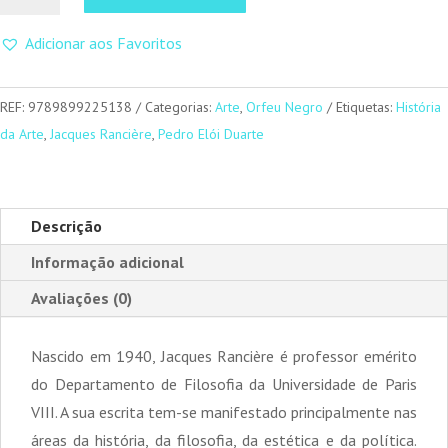
As
Adicionar aos Favoritos
Viagens
da
Arte
REF:
9789899225138
Categorias:
Arte
,
Orfeu Negro
Etiquetas:
História
da Arte
,
Jacques Rancière
,
Pedro Elói Duarte
Descrição
Informação adicional
Avaliações (0)
Nascido em 1940, Jacques Rancière é professor emérito
do Departamento de Filosofia da Universidade de Paris
VIII. A sua escrita tem-se manifestado principalmente nas
áreas da história, da filosofia, da estética e da política.