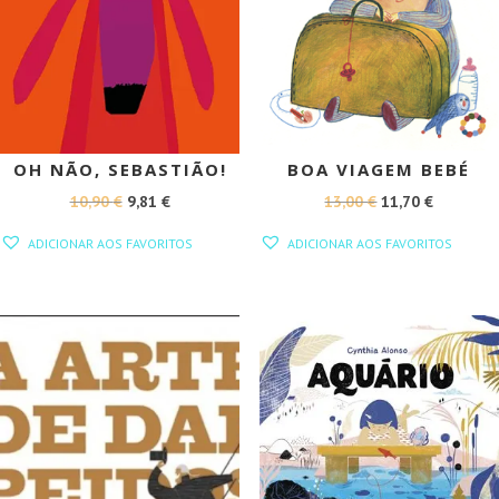
OH NÃO, SEBASTIÃO!
BOA VIAGEM BEBÉ
O
O
O
O
10,90
€
9,81
€
13,00
€
11,70
€
PREÇO
PREÇO
PREÇO
PREÇO
ADICIONAR AOS FAVORITOS
ADICIONAR AOS FAVORITOS
ORIGINAL
ATUAL
ORIGINAL
ATUAL
ERA:
É:
ERA:
É:
10,90 €.
9,81 €.
13,00 €.
11,70 €.
PROMOÇÃO!
PROMOÇÃO!