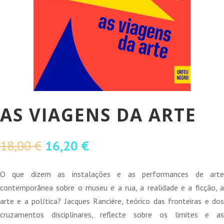
AS VIAGENS DA ARTE
O
O
18,00
€
16,20
€
preço
preço
original
atual
O que dizem as instalações e as performances de arte
era:
é:
contemporânea sobre o museu e a rua, a realidade e a ficção, a
18,00 €.
16,20 €.
arte e a política? Jacques Rancière, teórico das fronteiras e dos
cruzamentos disciplinares, reflecte sobre os limites e as