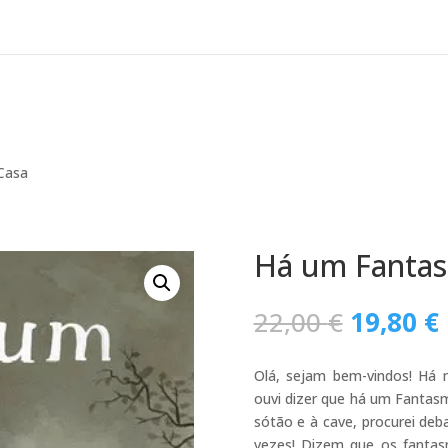
Casa
Há um Fantas
O
22,00
€
19,80
€
preço
original
Olá, sejam bem-vindos! Há 
era:
ouvi dizer que há um Fantasma
22,00 €.
sótão e à cave, procurei deb
vezes! Dizem que os fantas