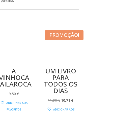
partilha.
PROMOÇÃO!
A
UM LIVRO
MINHOCA
PARA
BAILAROCA
TODOS OS
DIAS
9,50
€
O
O
11,90
€
10,71
€
ADICIONAR AOS
PREÇO
PREÇO
FAVORITOS
ADICIONAR AOS