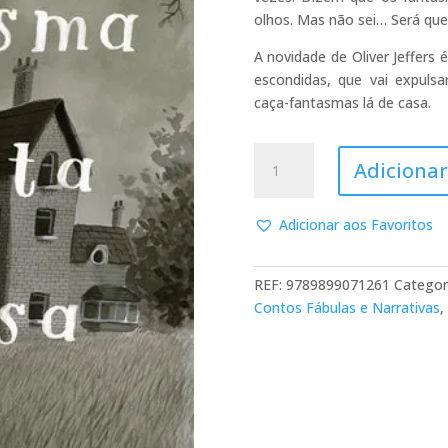
olhos. Mas não sei… Será qu
A novidade de Oliver Jeffers
escondidas, que vai expuls
caça-fantasmas lá de casa.
Quantidade
Adicionar
de
Há
um
Adicionar aos Favoritos
Fantasma
Nesta
REF:
9789899071261
Categor
Casa
Contos Fábulas e Narrativas
,