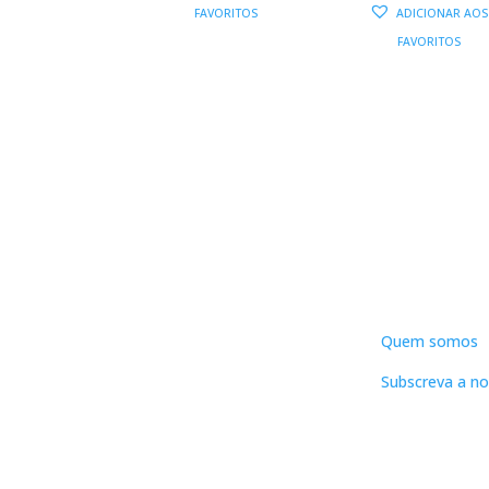
ORIGINAL
ATUAL
PREÇO
FAVORITOS
ADICIONAR AOS
ERA:
É:
ORIGIN
FAVORITOS
10,00 €.
9,00 €.
ERA:
É
15,00 €.
DNLC
Quem somos
Subscreva a no