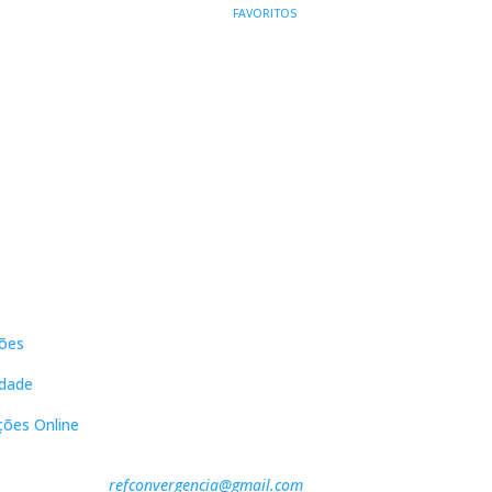
ORIGINAL
ATUAL
FAVORITOS
ERA:
É:
11,90 €.
10,71 €.
s
Contactos
ões
DNL Convergência
Rua Principal nº39-41, RC Direito,
idade
Loja 2
Vergas
ções Online
3840-555 Sto André de Vagos
refconvergencia@gmail.com