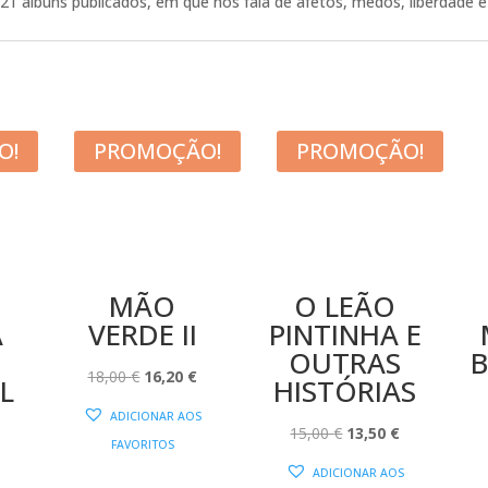
 21 álbuns publicados, em que nos fala de afetos, medos, liberdade e 
O!
PROMOÇÃO!
PROMOÇÃO!
MÃO
O LEÃO
A
VERDE II
PINTINHA E
OUTRAS
O
O
18,00
€
16,20
€
L
HISTÓRIAS
PREÇO
PREÇO
ADICIONAR AOS
ORIGINAL
ATUAL
O
O
15,00
€
13,50
€
FAVORITOS
O
ERA:
É:
PREÇO
PREÇO
ADICIONAR AOS