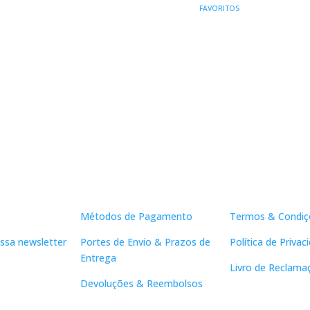
PREÇO
18,00 €.
16,20 €.
ORIGINAL
ATUAL
FAVORITOS
AL
ATUAL
ERA:
É:
:
15,00 €.
13,50 €.
13,50 €.
Apoio ao Cliente
Links Útei
Métodos de Pagamento
Termos & Condiç
ssa newsletter
Portes de Envio & Prazos de
Política de Privac
Entrega
Livro de Reclama
Devoluções & Reembolsos