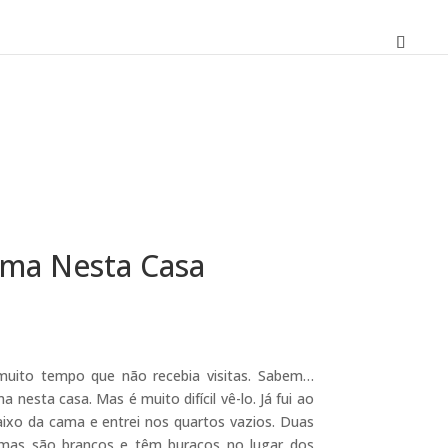
ma Nesta Casa
O
preço
atual
muito tempo que não recebia visitas. Sabem…
é:
 nesta casa. Mas é muito difícil vê-lo. Já fui ao
19,80 €.
aixo da cama e entrei nos quartos vazios. Duas
mas são brancos e têm buracos no lugar dos