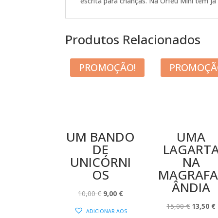
escrita para crianças. Na Orfeu Mini tem já
Produtos Relacionados
PROMOÇÃO!
PROMOÇÃ
UM BANDO
UMA
DE
LAGART
UNICÓRNI
NA
OS
MAGRAFA
ÂNDIA
O
O
10,00
€
9,00
€
PREÇO
PREÇO
O
15,00
€
13,50
€
ADICIONAR AOS