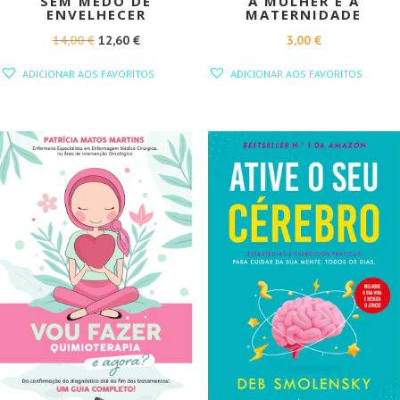
SEM MEDO DE
A MULHER E A
ENVELHECER
MATERNIDADE
O
O
14,00
€
12,60
€
3,00
€
PREÇO
PREÇO
ADICIONAR AOS FAVORITOS
ADICIONAR AOS FAVORITOS
ORIGINAL
ATUAL
ERA:
É:
14,00 €.
12,60 €.
PROMOÇÃO!
PROMOÇÃO!