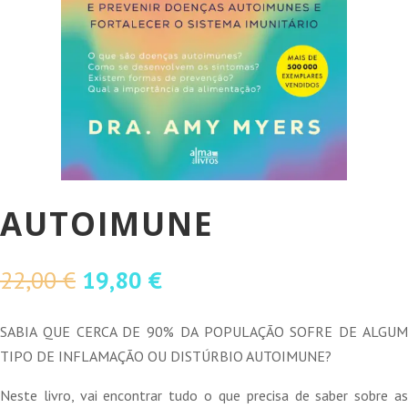
AUTOIMUNE
O
O
22,00
€
19,80
€
preço
preço
original
atual
SABIA QUE CERCA DE 90% DA POPULAÇÃO SOFRE DE ALGUM
era:
é:
TIPO DE INFLAMAÇÃO OU DISTÚRBIO AUTOIMUNE?
22,00 €.
19,80 €.
Neste livro, vai encontrar tudo o que precisa de saber sobre as