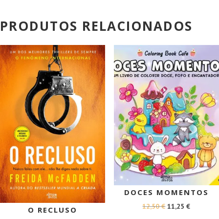
PRODUTOS RELACIONADOS
PROMOÇÃO!
PROMOÇÃO!
DOCES MOMENTOS
O
O
12,50
€
11,25
€
O RECLUSO
PREÇO
PREÇO