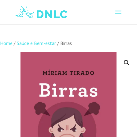
Home
/
Saúde e Bem-estar
/ Birras