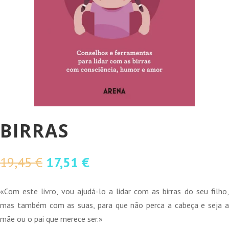
BIRRAS
O
O
19,45
€
17,51
€
preço
preço
original
atual
«Com este livro, vou ajudá-lo a lidar com as birras do seu filho,
era:
é:
mas também com as suas, para que não perca a cabeça e seja a
19,45 €.
17,51 €.
mãe ou o pai que merece ser.»