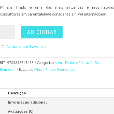
Míriam Tirado é uma das mais influentes e reconhecidas
consultoras em parentalidade consciente a nível internacional.
Quantidade
ADICIONAR
de
Birras
Adicionar aos Favoritos
REF:
9789897843488
Categorias:
Arena
,
Ensino e Educação
,
Saúde e
Bem-estar
Etiquetas:
Míriam Tirado
,
Puericultura
Descrição
Informação adicional
Avaliações (0)