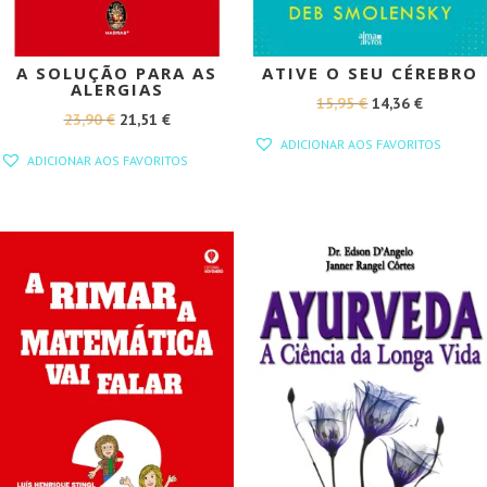
A SOLUÇÃO PARA AS
ATIVE O SEU CÉREBRO
ALERGIAS
O
O
15,95
€
14,36
€
O
O
23,90
€
21,51
€
PREÇO
PREÇO
ADICIONAR AOS FAVORITOS
PREÇO
PREÇO
ORIGINAL
ATUAL
ADICIONAR AOS FAVORITOS
ORIGINAL
ATUAL
ERA:
É:
ERA:
É:
15,95 €.
14,36 €.
23,90 €.
21,51 €.
PROMOÇÃO!