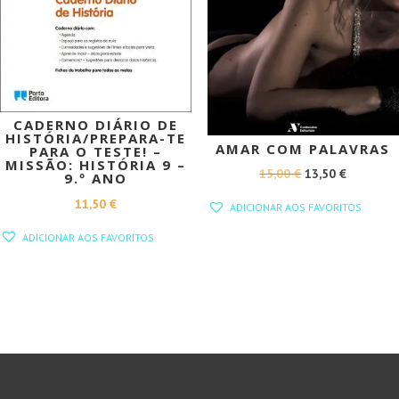
CADERNO DIÁRIO DE
HISTÓRIA/PREPARA-TE
AMAR COM PALAVRAS
PARA O TESTE! –
MISSÃO: HISTÓRIA 9 –
O
O
15,00
€
13,50
€
9.º ANO
PREÇO
PREÇO
11,50
€
ADICIONAR AOS FAVORITOS
ORIGINAL
ATUAL
ADICIONAR AOS FAVORITOS
ERA:
É:
15,00 €.
13,50 €.