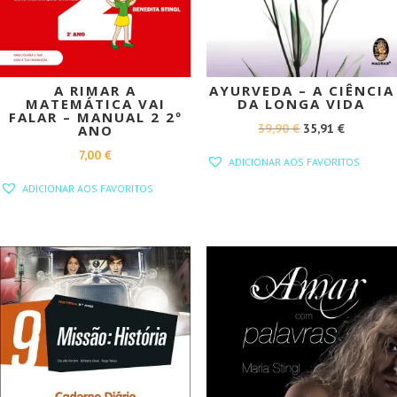
A RIMAR A
AYURVEDA – A CIÊNCIA
MATEMÁTICA VAI
DA LONGA VIDA
FALAR – MANUAL 2 2º
O
O
39,90
€
35,91
€
ANO
PREÇO
PREÇO
7,00
€
ADICIONAR AOS FAVORITOS
ORIGINAL
ATUAL
ADICIONAR AOS FAVORITOS
ERA:
É:
39,90 €.
35,91 €.
PROMOÇÃO!