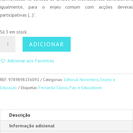
igualmente, para o enjeu comum com acções deveras
participativas (…)”.
Só 3 em stock
Quantidade
ADICIONAR
de
Pais
Adicionar aos Favoritos
e
Directores
de
REF:
9789898136091
Categorias:
Editorial Novembro
,
Ensino e
Turma
Educação
Etiquetas:
Fernanda Cássio
,
Pais e Educadores
em
Diálogo
Descrição
Informação adicional