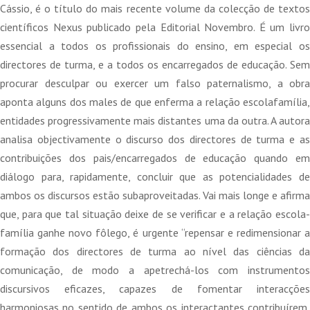
era:
é:
Cássio, é o título do mais recente volume da colecção de textos
15,00 €.
13,50 €.
científicos Nexus publicado pela Editorial Novembro. É um livro
essencial a todos os profissionais do ensino, em especial os
directores de turma, e a todos os encarregados de educação. Sem
procurar desculpar ou exercer um falso paternalismo, a obra
aponta alguns dos males de que enferma a relação escolafamília,
entidades progressivamente mais distantes uma da outra. A autora
analisa objectivamente o discurso dos directores de turma e as
contribuições dos pais/encarregados de educação quando em
diálogo para, rapidamente, concluir que as potencialidades de
ambos os discursos estão subaproveitadas. Vai mais longe e afirma
que, para que tal situação deixe de se verificar e a relação escola-
família ganhe novo fôlego, é urgente “repensar e redimensionar a
formação dos directores de turma ao nível das ciências da
comunicação, de modo a apetrechá-los com instrumentos
discursivos eficazes, capazes de fomentar interacções
harmoniosas no sentido de ambos os interactantes contribuírem,