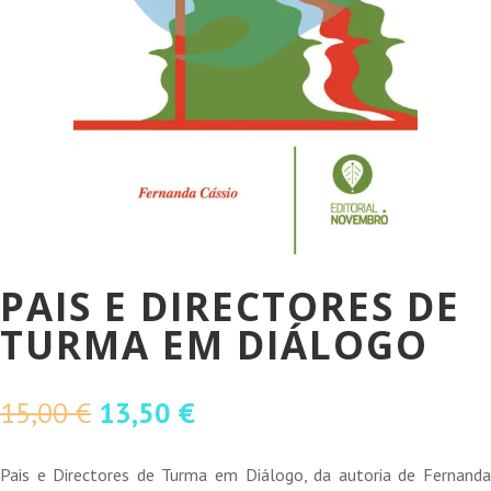
PAIS E DIRECTORES DE
TURMA EM DIÁLOGO
O
O
15,00
€
13,50
€
preço
preço
original
atual
Pais e Directores de Turma em Diálogo, da autoria de Fernanda