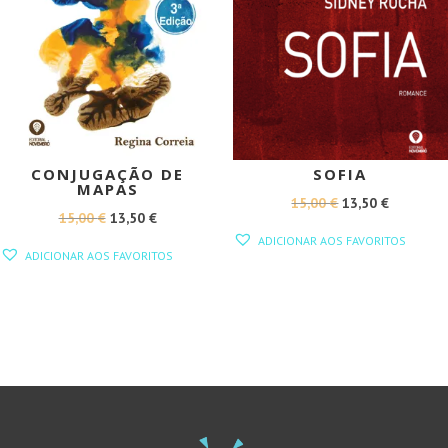
CONJUGAÇÃO DE
SOFIA
MAPAS
O
O
15,00
€
13,50
€
O
O
15,00
€
13,50
€
PREÇO
PREÇO
ADICIONAR AOS FAVORITOS
PREÇO
PREÇO
ORIGINAL
ATUAL
ADICIONAR AOS FAVORITOS
ORIGINAL
ATUAL
ERA:
É:
ERA:
É:
15,00 €.
13,50 €.
15,00 €.
13,50 €.