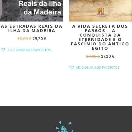
AS ESTRADAS REAIS DA
A VIDA SECRETA DOS
ILHA DA MADEIRA
FARAÓS – A
CONQUISTA DA
O
O
33,00
€
29,70
€
ETERNIDADE E O
FASCÍNIO DO ANTIGO
PREÇO
PREÇO
EGITO
ADICIONAR AOS FAVORITOS
ORIGINAL
ATUAL
O
O
19,00
€
17,10
€
ERA:
É:
PREÇO
PREÇO
ADICIONAR AOS FAVORITOS
33,00 €.
29,70 €.
ORIGINAL
ATUAL
ERA:
É:
19,00 €.
17,10 €.