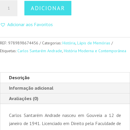
Quantidade
ADICIONAR
de
Coimbra
Adicionar aos Favoritos
e
a
República
REF:
9789898674456
Categorias:
História
,
Lápis de Memórias
Etiquetas:
Carlos Santarém Andrade
,
História Moderna e Contemporânea
Descrição
Informação adicional
Avaliações (0)
Carlos Santarém Andrade nasceu em Gouveia a 12 de
janeiro de 1941. Licenciado em Direito pela Faculdade de