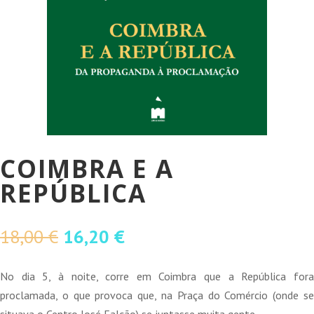
COIMBRA E A
REPÚBLICA
O
O
18,00
€
16,20
€
preço
preço
original
atual
No dia 5, à noite, corre em Coimbra que a República fora
era:
é:
proclamada, o que provoca que, na Praça do Comércio (onde se
18,00 €.
16,20 €.
situava o Centro José Falcão) se juntasse muita gente.