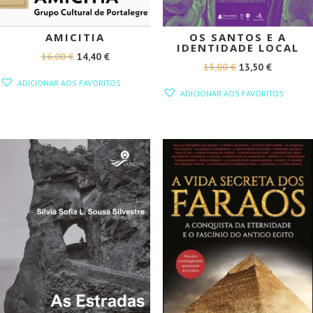
AMICITIA
OS SANTOS E A
IDENTIDADE LOCAL
O
O
16,00
€
14,40
€
O
O
15,00
€
13,50
€
PREÇO
PREÇO
ADICIONAR AOS FAVORITOS
PREÇO
PREÇO
ORIGINAL
ATUAL
ADICIONAR AOS FAVORITOS
ORIGINAL
ATUAL
ERA:
É:
ERA:
É:
16,00 €.
14,40 €.
15,00 €.
13,50 €.
PROMOÇÃO!
PROMOÇÃO!