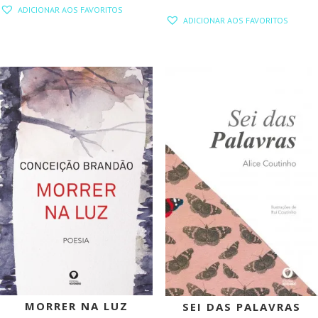
PREÇO
PREÇO
ADICIONAR AOS FAVORITOS
PREÇO
PREÇO
ORIGINAL
ATUAL
ADICIONAR AOS FAVORITOS
ORIGINAL
ATUAL
ERA:
É:
ERA:
É:
13,00 €.
11,70 €.
15,00 €.
13,50 €.
PROMOÇÃO!
PROMOÇÃO!
MORRER NA LUZ
SEI DAS PALAVRAS