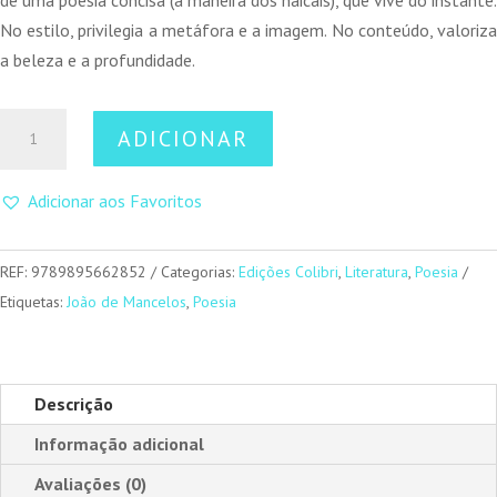
No estilo, privilegia a metáfora e a imagem. No conteúdo, valoriza
a beleza e a profundidade.
Quantidade
ADICIONAR
de
Coração
Adicionar aos Favoritos
de
Aluguer
REF:
9789895662852
Categorias:
Edições Colibri
,
Literatura
,
Poesia
Etiquetas:
João de Mancelos
,
Poesia
Descrição
Informação adicional
Avaliações (0)