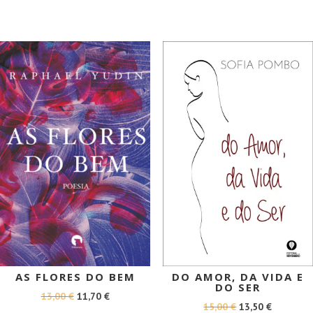
ERA:
É:
ORIGINAL
ATUAL
12,90 €.
11,61 €.
ERA:
É:
13,90 €.
12,51 €.
PROMOÇÃO!
PROMOÇÃO!
AS FLORES DO BEM
DO AMOR, DA VIDA E
DO SER
O
O
13,00
€
11,70
€
O
O
15,00
€
13,50
€