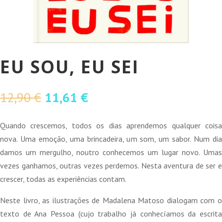
EU SOU, EU SEI
O
O
12,90
€
11,61
€
preço
preço
original
atual
Quando crescemos, todos os dias aprendemos qualquer coisa
era:
é:
nova. Uma emoção, uma brincadeira, um som, um sabor. Num dia
12,90 €.
11,61 €.
damos um mergulho, noutro conhecemos um lugar novo. Umas
vezes ganhamos, outras vezes perdemos. Nesta aventura de ser e
crescer, todas as experiências contam.
Neste livro, as ilustrações de Madalena Matoso dialogam com o
texto de Ana Pessoa (cujo trabalho já conhecíamos da escrita