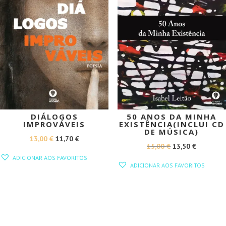
DIÁLOGOS
50 ANOS DA MINHA
IMPROVÁVEIS
EXISTÊNCIA(INCLUI CD
DE MÚSICA)
O
O
13,00
€
11,70
€
O
O
15,00
€
13,50
€
PREÇO
PREÇO
ADICIONAR AOS FAVORITOS
PREÇO
PREÇO
ORIGINAL
ATUAL
ADICIONAR AOS FAVORITOS
ORIGINAL
ATUAL
ERA:
É:
ERA:
É:
13,00 €.
11,70 €.
15,00 €.
13,50 €.