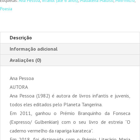
Etiquetas:
Ana Pessoa
,
Infantil (até 6 anos)
,
Madalena Matoso
,
Mini-micro
,
Poesia
Descrição
Informação adicional
Avaliações (0)
Ana Pessoa
AUTORA
Ana Pessoa (1982) é autora de livros infantis e juvenis,
todos eles editados pelo Planeta Tangerina.
Em 2011, ganhou o Prémio Branquinho da Fonseca
(Expresso/ Gulbenkian) com o seu livro de estreia “O
caderno vermelho da rapariga karateca”.
Em 2018, foi distinguida com o Prémio Literário Maria