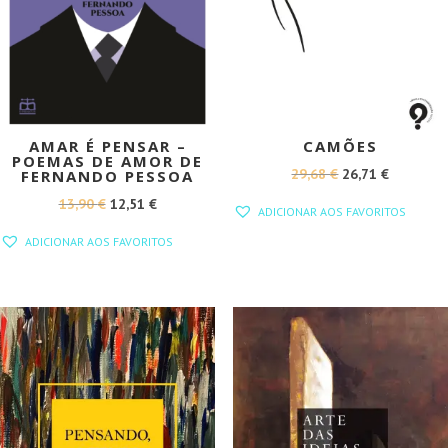
AMAR É PENSAR –
CAMÕES
POEMAS DE AMOR DE
O
O
29,68
€
26,71
€
FERNANDO PESSOA
PREÇO
PREÇO
O
O
13,90
€
12,51
€
ADICIONAR AOS FAVORITOS
ORIGINAL
ATUAL
PREÇO
PREÇO
ADICIONAR AOS FAVORITOS
ERA:
É:
ORIGINAL
ATUAL
29,68 €.
26,71 €.
ERA:
É:
13,90 €.
12,51 €.
PROMOÇÃO!
PROMOÇÃO!