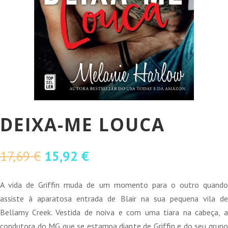
DEIXA-ME LOUCA
O
O
17,69
€
15,92
€
preço
preço
original
atual
A vida de Griffin muda de um momento para o outro quando
era:
é:
assiste à aparatosa entrada de Blair na sua pequena vila de
17,69 €.
15,92 €.
Bellamy Creek. Vestida de noiva e com uma tiara na cabeça, a
condutora do MG que se estampa diante de Griffin e do seu grupo