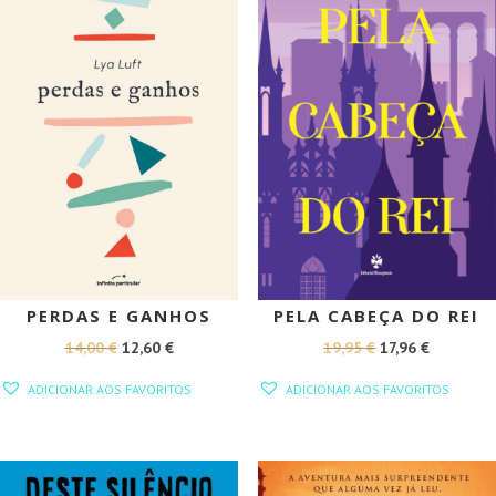
PERDAS E GANHOS
PELA CABEÇA DO REI
O
O
O
O
14,00
€
12,60
€
19,95
€
17,96
€
PREÇO
PREÇO
PREÇO
PREÇO
ADICIONAR AOS FAVORITOS
ADICIONAR AOS FAVORITOS
ORIGINAL
ATUAL
ORIGINAL
ATUAL
ERA:
É:
ERA:
É:
14,00 €.
12,60 €.
19,95 €.
17,96 €.
PROMOÇÃO!
PROMOÇÃO!