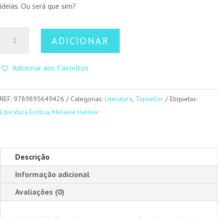
ideias. Ou será que sim?
Quantidade
ADICIONAR
de
Deixa-
Adicionar aos Favoritos
me
Louca
REF:
9789895649426
Categorias:
Literatura
,
Topseller
Etiquetas:
Literatura Erótica
,
Melanie Harlow
Descrição
Informação adicional
Avaliações (0)