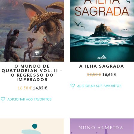
O MUNDO DE
A ILHA SAGRADA
QUATUORIAN VOL. II –
O
O
18,50
€
16,65
€
O REGRESSO DO
IMPERADOR
PREÇO
PREÇO
ADICIONAR AOS FAVORITOS
O
O
16,50
€
14,85
€
ORIGINAL
ATUAL
PREÇO
PREÇO
ERA:
É:
ADICIONAR AOS FAVORITOS
ORIGINAL
ATUAL
18,50 €.
16,65 €.
ERA:
É:
16,50 €.
14,85 €.
PROMOÇÃO!
PROMOÇÃO!