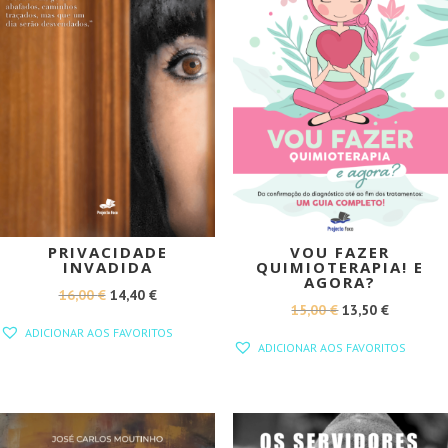
PRIVACIDADE
VOU FAZER
INVADIDA
QUIMIOTERAPIA! E
AGORA?
O
O
16,00
€
14,40
€
O
O
15,00
€
13,50
€
PREÇO
PREÇO
ADICIONAR AOS FAVORITOS
PREÇO
PREÇO
ORIGINAL
ATUAL
ADICIONAR AOS FAVORITOS
ORIGINAL
ATUAL
ERA:
É:
ERA:
É:
16,00 €.
14,40 €.
15,00 €.
13,50 €.
PROMOÇÃO!
PROMOÇÃO!