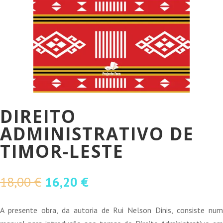
DIREITO
ADMINISTRATIVO DE
TIMOR-LESTE
O
O
18,00
€
16,20
€
preço
preço
original
atual
A presente obra, da autoria de Rui Nelson Dinis, consiste num
era:
é: