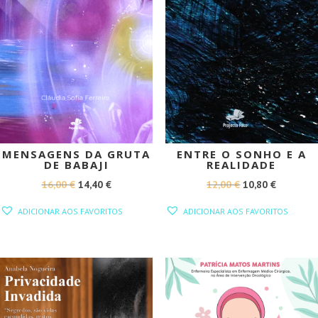
MENSAGENS DA GRUTA
ENTRE O SONHO E A
DE BABAJI
REALIDADE
O
O
O
O
16,00
€
14,40
€
12,00
€
10,80
€
PREÇO
PREÇO
PREÇO
PREÇO
ADICIONAR AOS FAVORITOS
ADICIONAR AOS FAVORITOS
ORIGINAL
ATUAL
ORIGINAL
ATUAL
ERA:
É:
ERA:
É:
16,00 €.
14,40 €.
12,00 €.
10,80 €.
PROMOÇÃO!
PROMOÇÃO!