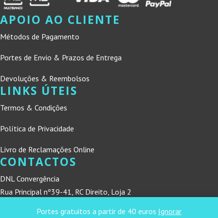
APOIO AO CLIENTE
Métodos de Pagamento
Portes de Envio & Prazos de Entrega
Devoluções & Reembolsos
LINKS ÚTEIS
Termos & Condições
Política de Privacidade
Livro de Reclamações Online
CONTACTOS
DNL Convergência
Rua Principal nº39-41, RC Direito, Loja 2
Vergas
Portes gratuitos a partir de 40 euros
Ignorar
3840-555 Sto André de Vagos