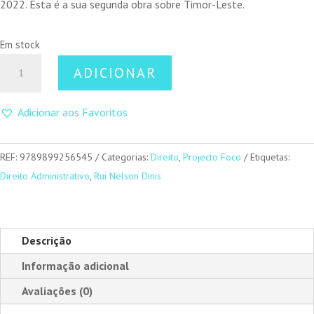
2022. Esta é a sua segunda obra sobre Timor-Leste.
Em stock
Quantidade
ADICIONAR
de
Direito
Adicionar aos Favoritos
Administrativo
De
Timor-
REF:
9789899256545
Categorias:
Direito
,
Projecto Foco
Etiquetas:
Leste
Direito Administrativo
,
Rui Nelson Dinis
Descrição
Informação adicional
Avaliações (0)