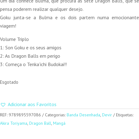
Um dia conhece Bulma, que procura as sete Dragon Balls, que se
pensa poderem realizar qualquer desejo.
Goku junta-se a Bulma e os dois partem numa emocionante
viagem!
Volume Triplo
1: Son Goku e os seus amigos
2: As Dragon Balls em perigo
3: Começa o Tenka’ichi Budokai!!
Esgotado
Adicionar aos Favoritos
REF:
9789895597086
Categorias:
Banda Desenhada
,
Devir
Etiquetas:
Akira Toriyama
,
Dragon Ball
,
Mangá