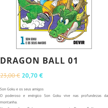
DRAGON BALL 01
O
O
23,00
€
20,70
€
preço
preço
original
atual
Son Goku e os seus amigos
era:
é:
O poderoso e enérgico Son Goku vive nas profundezas da
23,00 €.
20,70 €.
montanha.