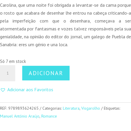
Carolina, que uma noite foi obrigada a levantar-se da cama porque
o rosto que acabara de desenhar lhe entrou na cabeça criticando-a
pela imperfeição com que o desenhara, começava a ser
atormentada por fantasmas e vozes talvez responsáveis pela sua
genialidade, na opinião do editor do jornal, um galego de Puebla de
Sanabria: eres um génio e una loca.
Só 7 em stock
Quantidade
ADICIONAR
de
Ela
Adicionar aos Favoritos
Desenha
Rostos
REF:
9789893624265
Categorias:
Literatura
,
Visgarolho
Etiquetas:
Manuel António Araújo
,
Romance