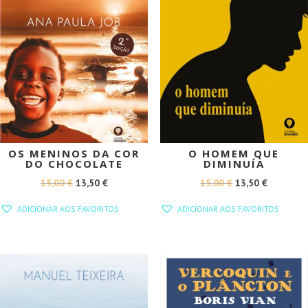
OS MENINOS DA COR
O HOMEM QUE
DO CHOCOLATE
DIMINUÍA
O
O
O
O
15,00
€
13,50
€
15,00
€
13,50
€
PREÇO
PREÇO
PREÇO
PREÇO
ADICIONAR AOS FAVORITOS
ADICIONAR AOS FAVORITOS
ORIGINAL
ATUAL
ORIGINAL
ATUAL
ERA:
É:
ERA:
É:
15,00 €.
13,50 €.
15,00 €.
13,50 €.
PROMOÇÃO!
PROMOÇÃO!