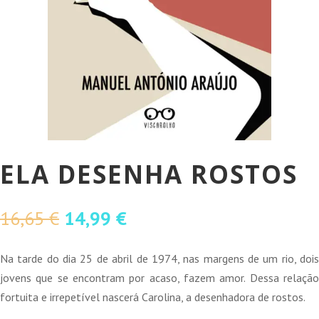
ELA DESENHA ROSTOS
O
O
16,65
€
14,99
€
preço
preço
original
atual
Na tarde do dia 25 de abril de 1974, nas margens de um rio, dois
era:
é:
jovens que se encontram por acaso, fazem amor. Dessa relação
16,65 €.
14,99 €.
fortuita e irrepetível nascerá Carolina, a desenhadora de rostos.