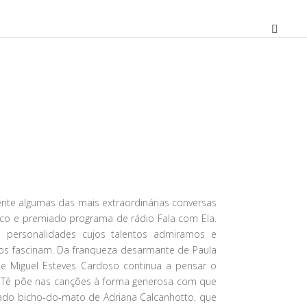
O
preço
atual
mente algumas das mais extraordinárias conversas
é:
ico e premiado programa de rádio Fala com Ela.
15,93 €.
 personalidades cujos talentos admiramos e
s fascinam. Da franqueza desarmante de Paula
 Miguel Esteves Cardoso continua a pensar o
 Tê põe nas canções à forma generosa com que
 lado bicho-do-mato de Adriana Calcanhotto, que