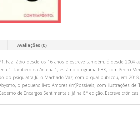
Avaliações (0)
1. Faz rádio desde os 16 anos e escreve também. É desde 2004 au
ntena 1. Também na Antena 1, está no programa PBX, com Pedro Mexi
o do psiquiatra Júlio Machado Vaz, com o qual publicou, em 2018
Abysmo, o pequeno livro Amores (Im)Possíveis, com ilustrações de 
derno de Encargos Sentimentais, já na 6.ª edição. Escreve crónicas 