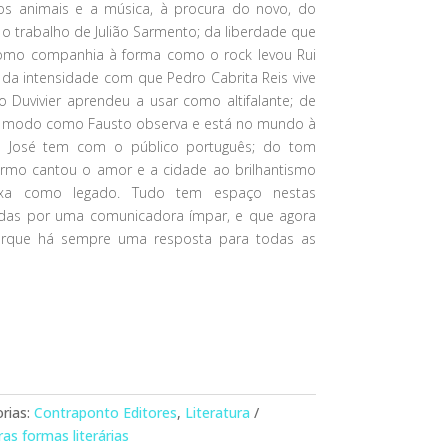
 os animais e a música, à procura do novo, do
 o trabalho de Julião Sarmento; da liberdade que
omo companhia à forma como o rock levou Rui
; da intensidade com que Pedro Cabrita Reis vive
 Duvivier aprendeu a usar como altifalante; de
 modo como Fausto observa e está no mundo à
an José tem com o público português; do tom
rmo cantou o amor e a cidade ao brilhantismo
eixa como legado. Tudo tem espaço nestas
zidas por uma comunicadora ímpar, e que agora
 Porque há sempre uma resposta para todas as
rias:
Contraponto Editores
,
Literatura
as formas literárias