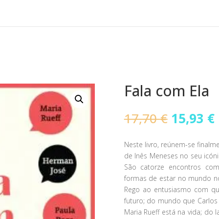
Fala com Ela
O
17,70
€
15,93
€
preço
original
Neste livro, reúnem-se final
era:
de Inês Meneses no seu icón
17,70 €.
São catorze encontros com
formas de estar no mundo no
Rego ao entusiasmo com que
futuro; do mundo que Carlos
Maria Rueff está na vida; do