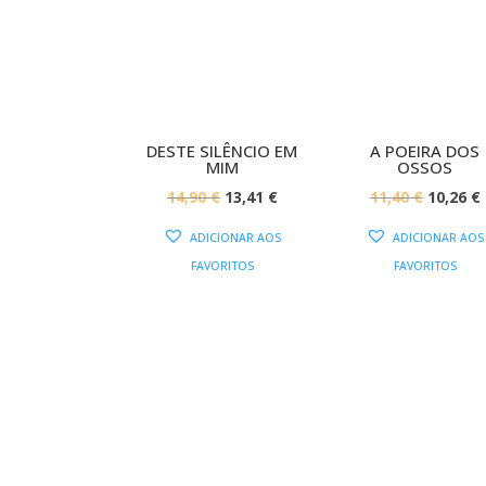
PROMOÇÃO!
PROMOÇÃ
DESTE SILÊNCIO EM
A POEIRA DOS
MIM
OSSOS
O
O
O
14,90
€
13,41
€
11,40
€
10,26
€
PREÇO
PREÇO
PREÇO
ADICIONAR AOS
ADICIONAR AOS
ORIGINAL
ATUAL
ORIGIN
FAVORITOS
FAVORITOS
ERA:
É:
ERA:
É
14,90 €.
13,41 €.
11,40 €.