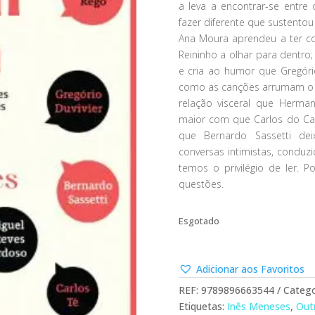
a leva a encontrar-se entre
fazer diferente que sustentou
Ana Moura aprendeu a ter c
Reininho a olhar para dentro
e cria ao humor que Gregório
como as canções arrumam o
relação visceral que Herm
maior com que Carlos do Ca
que Bernardo Sassetti d
conversas intimistas, condu
temos o privilégio de ler.
questões.
Esgotado
Adicionar aos Favoritos
REF:
9789896663544
Catego
Etiquetas:
Inês Meneses
,
Outr