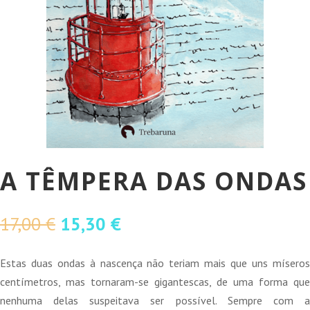
A TÊMPERA DAS ONDAS
O
O
17,00
€
15,30
€
preço
preço
original
atual
Estas duas ondas à nascença não teriam mais que uns míseros
era:
é:
centímetros, mas tornaram-se gigantescas, de uma forma que
17,00 €.
15,30 €.
nenhuma delas suspeitava ser possível. Sempre com a