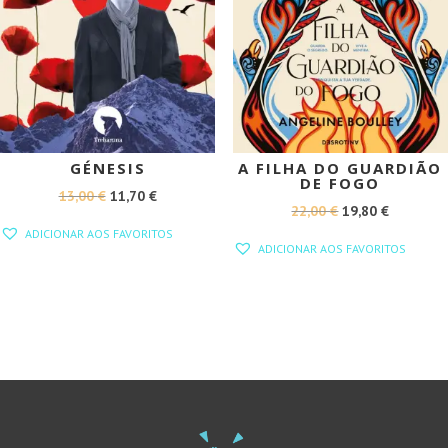
GÉNESIS
A FILHA DO GUARDIÃO
DE FOGO
O
O
13,00
€
11,70
€
O
O
22,00
€
19,80
€
PREÇO
PREÇO
ADICIONAR AOS FAVORITOS
PREÇO
PREÇO
ORIGINAL
ATUAL
ADICIONAR AOS FAVORITOS
ORIGINAL
ATUAL
ERA:
É:
ERA:
É:
13,00 €.
11,70 €.
22,00 €.
19,80 €.