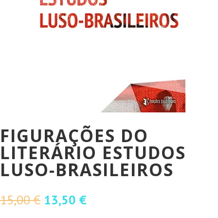
FIGURAÇÕES DO
LITERÁRIO ESTUDOS
LUSO-BRASILEIROS
O
O
15,00
€
13,50
€
preço
preço