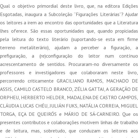
original
atual
Qual o objetivo primordial deste livro, que, na editora Edições
era:
é:
Esgotadas, inaugura a Subcoleção “Figurações Literárias”? Ajudar
15,00 €.
13,50 €.
os leitores a irem ao encontro das oportunidades que a Literatura
lhes oferece. São essas oportunidades que, quando propiciadas
pela leitura do texto literário (suportando-se esta em firme
terreno metaliterário), ajudam a perceber a figuração, a
prefiguração, a (re)configuração do leitor num contínuo
acrescentamento de sentidos. Procuraram-no diversamente os
professores e investigadores que colaboraram neste livro,
percorrendo criticamente GRACILIANO RAMOS, MACHADO DE
ASSIS, CAMILO CASTELO BRANCO, ZÉLIA GATTAI, A GERAÇÃO DE
ORPHEU, HERBERTO HELDER, MADALENA DE CASTRO CAMPOS,
CLÁUDIA LUCAS CHÉU, JULIÁN FUKS, NATÁLIA CORREIA, MIGUEL
TORGA, EÇA DE QUEIRÓS e MÁRIO DE SÁ-CARNEIRO. Que os
presentes contributos e colaborações motivem linhas de trabalho
e de leitura, mas, sobretudo, que conduzam os leitores aos