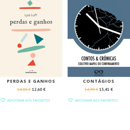
PERDAS E GANHOS
CONTÁGIOS
O
O
O
O
14,00
€
12,60
€
14,90
€
13,41
€
PREÇO
PREÇO
PREÇO
PREÇO
ADICIONAR AOS FAVORITOS
ADICIONAR AOS FAVORITOS
ORIGINAL
ATUAL
ORIGINAL
ATUAL
ERA:
É:
ERA:
É:
14,00 €.
12,60 €.
14,90 €.
13,41 €.