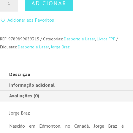
ADICIONAR
de
Futsal
Adicionar aos Favoritos
–
Fundamentos
do
REF:
9789899039315
Categorias:
Desporto e Lazer
,
Livros FPF
Jogo
Etiquetas:
Desporto e Lazer
,
Jorge Braz
Descrição
Informação adicional
Avaliações (0)
Jorge Braz
Nascido em Edmonton, no Canadá, Jorge Braz é