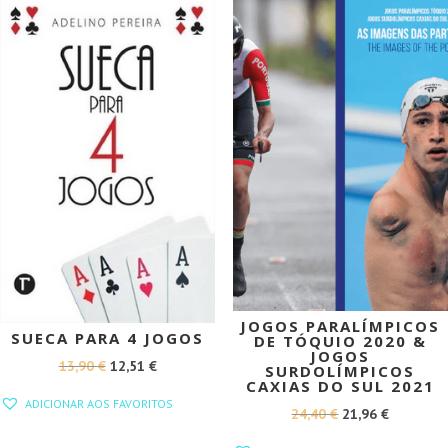
PROMOÇÃO!
PROMOÇÃO!
JOGOS PARALÍMPICOS
SUECA PARA 4 JOGOS
DE TÓQUIO 2020 &
JOGOS
O
O
13,90
€
12,51
€
SURDOLÍMPICOS
CAXIAS DO SUL 2021
PREÇO
PREÇO
ADICIONAR AOS FAVORITOS
O
O
24,40
€
21,96
€
ORIGINAL
ATUAL
PREÇO
PREÇO
ERA:
É: