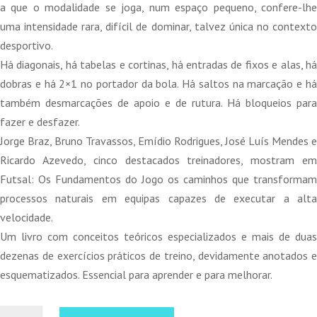
14,40 €.
12,96 €.
a que o modalidade se joga, num espaço pequeno, confere-lhe
uma intensidade rara, difícil de dominar, talvez única no contexto
desportivo.
Há diagonais, há tabelas e cortinas, há entradas de fixos e alas, há
dobras e há 2×1 no portador da bola. Há saltos na marcação e há
também desmarcações de apoio e de rutura. Há bloqueios para
fazer e desfazer.
Jorge Braz, Bruno Travassos, Emídio Rodrigues, José Luís Mendes e
Ricardo Azevedo, cinco destacados treinadores, mostram em
Futsal: Os Fundamentos do Jogo os caminhos que transformam
processos naturais em equipas capazes de executar a alta
velocidade.
Um livro com conceitos teóricos especializados e mais de duas
dezenas de exercícios práticos de treino, devidamente anotados e
esquematizados. Essencial para aprender e para melhorar.
Quantidade