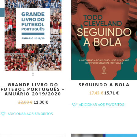
GRANDE LIVRO DO
SEGUINDO A BOLA
FUTEBOL PORTUGUÊS –
O
O
17,45
€
15,71
€
ANUÁRIO 2019/2020
PREÇO
PREÇO
O
O
22,00
€
11,00
€
ADICIONAR AOS FAVORITOS
ORIGINAL
ATUAL
PREÇO
PREÇO
ADICIONAR AOS FAVORITOS
ERA:
É:
ORIGINAL
ATUAL
17,45 €.
15,71 €.
ERA:
É:
22,00 €.
11,00 €.