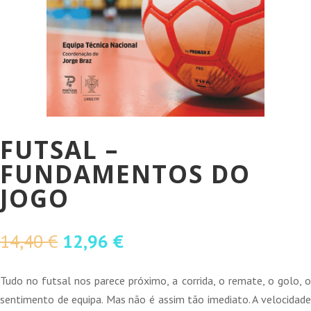
FUTSAL –
FUNDAMENTOS DO
JOGO
O
O
14,40
€
12,96
€
preço
preço
original
atual
Tudo no futsal nos parece próximo, a corrida, o remate, o golo, o
era:
é:
sentimento de equipa. Mas não é assim tão imediato. A velocidade