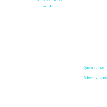
ORIGINAL
ATUAL
11,50 €.
1
FAVORITOS
ERA:
É:
12,00 €.
10,80 €.
DNLC
Quem somos
Subscreva a n