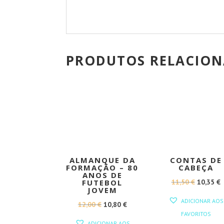
PRODUTOS RELACIO
PROMOÇÃO!
PROMOÇÃO
ALMANQUE DA
CONTAS DE
FORMAÇÃO – 80
CABEÇA
ANOS DE
O
11,50
€
10,35
€
FUTEBOL
JOVEM
PREÇO
ADICIONAR AOS
O
O
12,00
€
10,80
€
ORIGINA
FAVORITOS
PREÇO
PREÇO
ERA:
É
ADICIONAR AOS