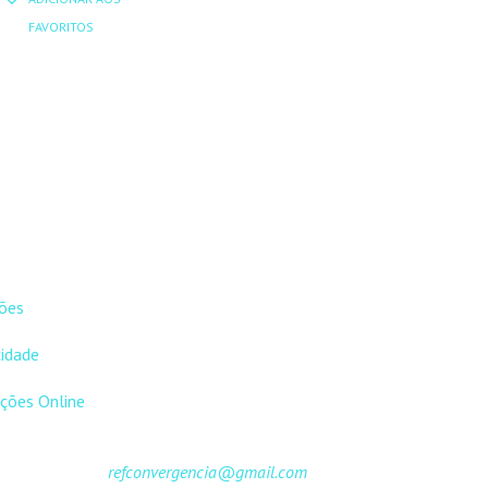
ORIGINAL
ATUAL
15,00 €.
13,50 €.
FAVORITOS
ERA:
É:
22,00 €.
19,80 €.
EIS
CONTACTOS
ões
DNL Convergência
Rua Principal nº39-41, RC
cidade
Direito, Loja 2
Vergas
ções Online
3840-555 Sto André de Vagos
refconvergencia@gmail.com