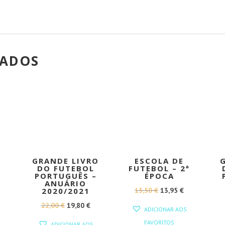
NADOS
!
PROMOÇÃO!
PROMOÇÃO!
GRANDE LIVRO
ESCOLA DE
DO FUTEBOL
FUTEBOL – 2ª
PORTUGUÊS –
ÉPOCA
O
ANUÁRIO
O
O
15,50
€
13,95
€
2020/2021
PREÇO
PREÇO
PREÇO
O
O
22,00
€
19,80
€
L
ATUAL
ADICIONAR AOS
ORIGINAL
ATUAL
PREÇO
PREÇO
:
FAVORITOS
ADICIONAR AOS