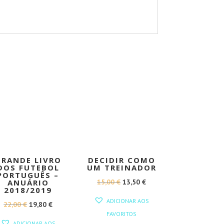
PROMOÇÃO!
PROMOÇÃO!
GRANDE LIVRO
DECIDIR COMO
DOS FUTEBOL
UM TREINADOR
PORTUGUÊS –
O
O
15,00
€
13,50
€
ANUÁRIO
2018/2019
PREÇO
PREÇO
ADICIONAR AOS
O
O
22,00
€
19,80
€
ORIGINAL
ATUAL
FAVORITOS
PREÇO
PREÇO
ERA:
É:
ADICIONAR AOS