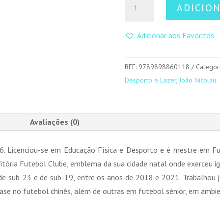
Quantidade
ADICIO
de
Aprender
Adicionar aos Favoritos
a
Ser
Treinador
REF:
9789898860118
Categor
-
Desporto e Lazer
,
João Nicolau
Partilha
de
Visões
Avaliações (0)
6. Licenciou-se em Educação Física e Desporto e é mestre em Fu
Vitória Futebol Clube, emblema da sua cidade natal onde exerceu 
l, de sub-23 e de sub-19, entre os anos de 2018 e 2021. Trabalhou
ase no futebol chinês, além de outras em futebol sénior, em ambie