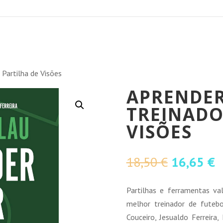
 Partilha de Visões
APRENDER
TREINADO
VISÕES
O
O
18,50
€
16,65
€
preço
p
original
a
Partilhas e ferramentas va
era:
é
melhor treinador de futeb
18,50 €.
1
Couceiro, Jesualdo Ferreira,