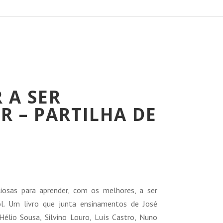
 A SER
R – PARTILHA DE
reço
tual
liosas para aprender, com os melhores, a ser
:
ol. Um livro que junta ensinamentos de José
6,65 €.
 Hélio Sousa, Silvino Louro, Luís Castro, Nuno