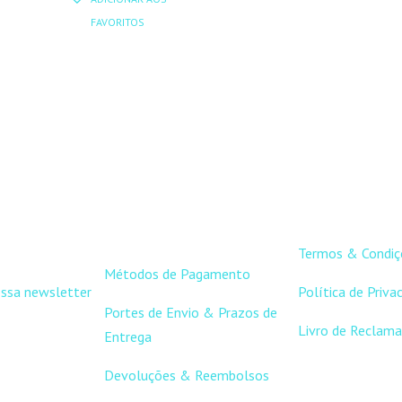
ERA:
É:
ORIGINAL
ATUAL
0,35 €.
FAVORITOS
15,50 €.
13,95 €.
ERA:
É:
22,00 €.
19,80 €.
APOIO AO
LINKS ÚT
CLIENTE
Termos & Condiç
Métodos de Pagamento
ossa newsletter
Política de Priva
Portes de Envio & Prazos de
Livro de Reclama
Entrega
Devoluções & Reembolsos