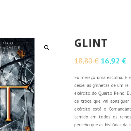
GLINT
O
O
18,80
€
16,92
€
preço
p
original
a
Eu mereço uma escolha. E vo
era:
é
deixei as grilhetas de um rei
18,80 €.
1
exército do Quarto Reino. E
de troca que vai apaziguar 
exército está o Comandan
temido em todos os reinos
percebo que as histórias da 