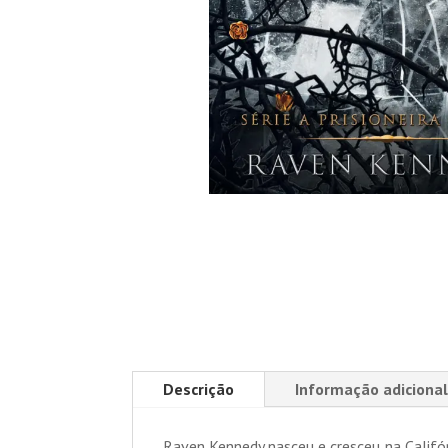
Descrição
Informação adicional
Raven Kennedy nasceu e cresceu na Califór