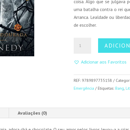
coisa. Algo que se julgava 
uma batalha contra o rei que
Arranca. Lealdade ou liberda
de escolher.
Quantidade
ADICIO
de
Glint
Adicionar aos Favoritos
REF:
9789897735158
Categor
Emergência
Etiquetas:
Bang
,
Li
Avaliações (0)
nia, adora chá e chocolate. O seu amor pelos livros levou-a a cri