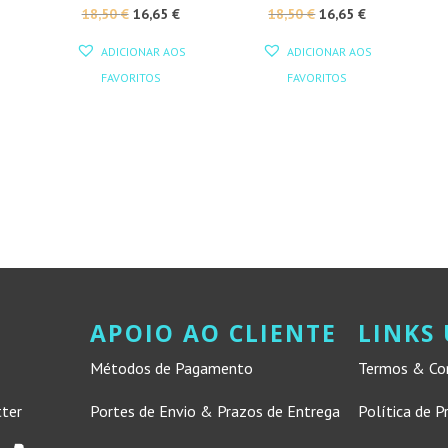
O
O
O
O
18,50
€
16,65
€
18,50
€
16,65
€
PREÇO
PREÇO
PREÇO
PREÇO
ADICIONAR AOS
ADICIONAR AOS
ORIGINAL
ATUAL
ORIGINAL
ATUAL
FAVORITOS
FAVORITOS
ERA:
É:
ERA:
É:
18,50 €.
16,65 €.
18,50 €.
16,65 €.
APOIO AO CLIENTE
LINKS 
Métodos de Pagamento
Termos & Co
tter
Portes de Envio & Prazos de Entrega
Política de P