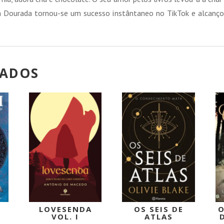
oneira Dourada tornou-se um sucesso instântaneo no TikTok e alca
NADOS
PROMOÇÃO!
PROMOÇÃO!
LOVESENDA
OS SEIS DE
O
E
VOL. I
ATLAS