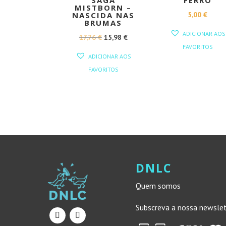
SAGA
FERRO
MISTBORN –
5,00
€
NASCIDA NAS
BRUMAS
ADICIONAR AOS
O
O
17,76
€
15,98
€
FAVORITOS
PREÇO
PREÇO
ADICIONAR AOS
ORIGINAL
ATUAL
FAVORITOS
ERA:
É:
17,76 €.
15,98 €.
DNLC
Quem somos
Subscreva a nossa newsle