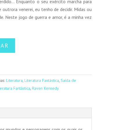
perdido… Enquanto o seu exército marcha para
 outrora venerei, eu tenho de decidir. Midas ou
de. Neste jogo de guerra e amor, é a minha vez
NAR
ias:
Literatura
,
Literatura Fantástica
,
Saída de
teratura Fantástica
,
Raven Kennedy
ar os mundos e personagens com os quais os