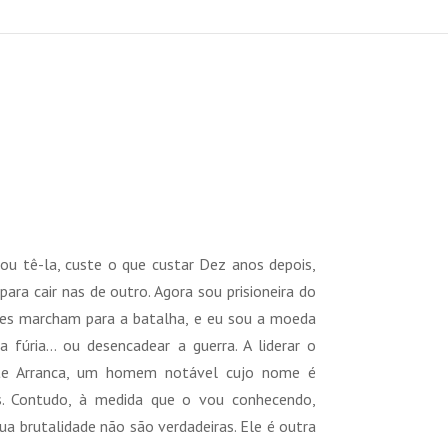
reço
tual
u tê-la, custe o que custar Dez anos depois,
:
 para cair nas de outro. Agora sou prisioneira do
6,92 €.
les marcham para a batalha, e eu sou a moeda
a fúria… ou desencadear a guerra. A liderar o
te Arranca, um homem notável cujo nome é
. Contudo, à medida que o vou conhecendo,
sua brutalidade não são verdadeiras. Ele é outra