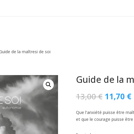
Guide de la maîtresi de soi
Guide de la ma
O
13,00
€
11,70
€
preço
original
Que l’anxiété puisse être maît
era:
et que le courage puisse être
13,00 €.