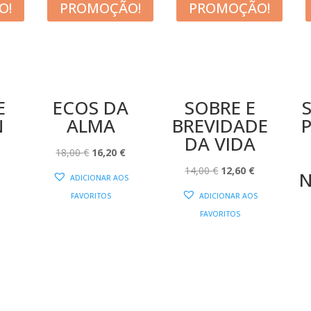
O!
PROMOÇÃO!
PROMOÇÃO!
E
ECOS DA
SOBRE E
N
ALMA
BREVIDADE
DA VIDA
O
O
O
18,00
€
16,20
€
PREÇO
PREÇO
PREÇO
O
O
14,00
€
12,60
€
N
ADICIONAR AOS
AL
ATUAL
ORIGINAL
ATUAL
PREÇO
PREÇO
FAVORITOS
ADICIONAR AOS
:
ERA:
É:
ORIGINAL
ATUAL
FAVORITOS
13,50 €.
18,00 €.
16,20 €.
ERA:
É:
14,00 €.
12,60 €.