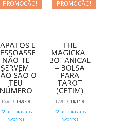
PROMOÇÃO!
PROMOÇÃO!
SAPATOS E
THE
PESSOASSE
MAGICKAL
NÃO TE
BOTANICAL
SERVEM,
– BOLSA
ÃO SÃO O
PARA
TEU
TAROT
NÚMERO
(CETIM)
O
O
O
O
16,60
€
14,94
€
17,90
€
16,11
€
PREÇO
PREÇO
PREÇO
PREÇO
ADICIONAR AOS
ADICIONAR AOS
ORIGINAL
ATUAL
ORIGINAL
ATUAL
FAVORITOS
FAVORITOS
ERA:
É:
ERA:
É: