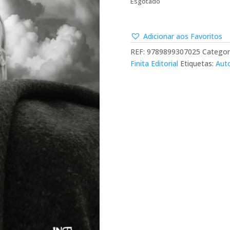
Esgotado
Adicionar aos Favoritos
REF:
9789899307025
Categor
Finita Editorial
Etiquetas:
Aut