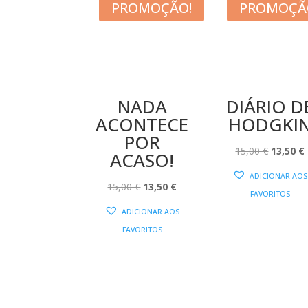
PROMOÇÃO!
PROMOÇÃ
NADA
DIÁRIO D
ACONTECE
HODGKI
POR
O
15,00
€
13,50
€
ACASO!
PREÇO
ADICIONAR AOS
O
O
ORIGIN
15,00
€
13,50
€
FAVORITOS
PREÇO
PREÇO
ERA:
É
ADICIONAR AOS
ORIGINAL
ATUAL
15,00 €.
FAVORITOS
ERA:
É:
15,00 €.
13,50 €.