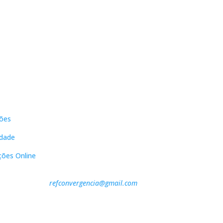
16,60 €.
14,94 €.
17,90 €.
16,11 €.
s
Contactos
ões
DNL Convergência
Rua Principal nº39-41, RC Direito,
idade
Loja 2
Vergas
ções Online
3840-555 Sto André de Vagos
refconvergencia@gmail.com