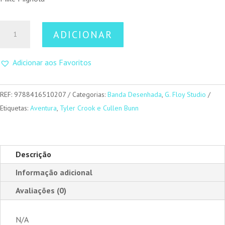
Quantidade
ADICIONAR
de
Harrow
Adicionar aos Favoritos
County
1
REF:
9788416510207
Categorias:
Banda Desenhada
,
G. Floy Studio
Etiquetas:
Aventura
,
Tyler Crook e Cullen Bunn
Descrição
Informação adicional
Avaliações (0)
N/A