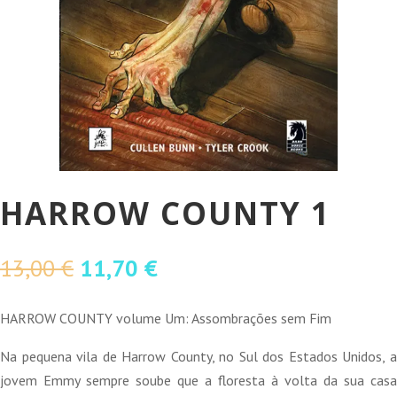
HARROW COUNTY 1
O
O
13,00
€
11,70
€
preço
preço
original
atual
HARROW COUNTY volume Um: Assombrações sem Fim
era:
é:
Na pequena vila de Harrow County, no Sul dos Estados Unidos, a
13,00 €.
11,70 €.
jovem Emmy sempre soube que a floresta à volta da sua casa