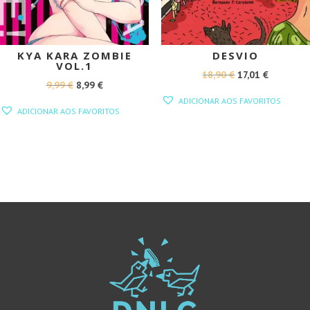
KYA KARA ZOMBIE
DESVIO
VOL.1
O
O
18,90
€
17,01
€
O
O
9,99
€
8,99
€
PREÇO
PREÇO
ADICIONAR AOS FAVORITOS
PREÇO
PREÇO
ORIGINAL
ATUAL
ADICIONAR AOS FAVORITOS
ORIGINAL
ATUAL
ERA:
É:
ERA:
É:
18,90 €.
17,01 €.
9,99 €.
8,99 €.