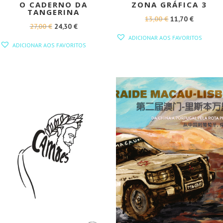
O CADERNO DA
ZONA GRÁFICA 3
TANGERINA
O
O
13,00
€
11,70
€
O
O
27,00
€
24,30
€
PREÇO
PREÇO
ADICIONAR AOS FAVORITOS
PREÇO
PREÇO
ORIGINAL
ATUAL
ADICIONAR AOS FAVORITOS
ORIGINAL
ATUAL
ERA:
É:
ERA:
É:
13,00 €.
11,70 €.
27,00 €.
24,30 €.
PROMOÇÃO!
PROMOÇÃO!