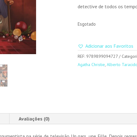
detective de todos os tempo
Esgotado
Adicionar aos Favoritos
REF:
9789899094727
Categor
Agatha Christie
,
Alberto Taracid
Avaliações (0)
rgumentista na série de televisão Un gars, une Fille. Depois regr