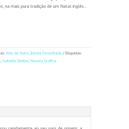
s, na mais pura tradição de um Natal inglês…
ias:
Arte de Autor
,
Banda Desenhada
Etiquetas:
o
,
Isabelle Bottier
,
Novela Gráfica
essou rapidamente ao seu país de origem: a