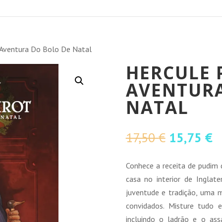
A Aventura Do Bolo De Natal
HERCULE 
AVENTURA
NATAL
O
O
17,50
€
15,75
€
preço
p
original
a
Conhece a receita de pudim 
era:
é:
casa no interior de Inglate
17,50 €.
1
juventude e tradição, uma m
convidados. Misture tudo 
incluindo o ladrão e o as