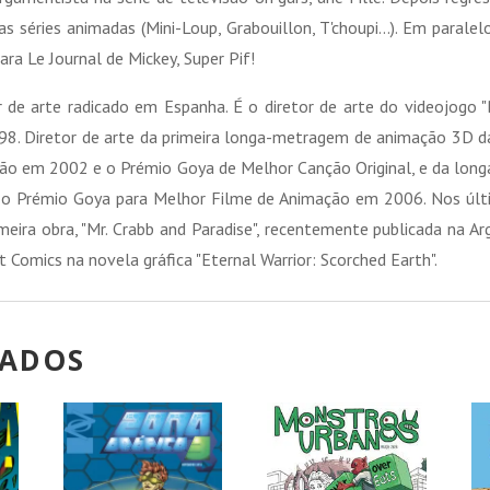
rias séries animadas (Mini-Loup, Grabouillon, T'choupi...). Em paral
ra Le Journal de Mickey, Super Pif!
or de arte radicado em Espanha. É o diretor de arte do videojogo
8. Diretor de arte da primeira longa-metragem de animação 3D da
ão em 2002 e o Prémio Goya de Melhor Canção Original, e da lon
 o Prémio Goya para Melhor Filme de Animação em 2006. Nos últi
meira obra, "Mr. Crabb and Paradise", recentemente publicada na A
t Comics na novela gráfica "Eternal Warrior: Scorched Earth".
NADOS
!
PROMOÇÃO!
PROMOÇÃO!