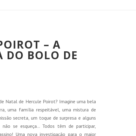
POIROT – A
 DO BOLO DE
reço
tual
de Natal de Hercule Poirot? Imagine uma bela
rra, uma família respeitável, uma mistura de
5,75 €.
issão secreta, um toque de surpresa e alguns
e não se esqueça… Todos têm de participar,
sassino! Uma nova investigação para o maior