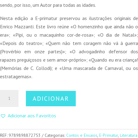
sendo, por isso, um Autor para todas as idades.
Nesta edição a E-primatur preservou as ilustrações originais de
Enrico Mazzanti. Este livro reúne «O homenzinho que ainda não o
era»; «Pipi, ou o macaquinho cor-de-rosa»; «O dia de Natal»;
«Depois do teatro»; «Quem não tem coragem não vá à guerra
(Provérbio em onze partes)»; «O advogadinho defensor dos
rapazes preguiçosos e sem amor-próprio»; «Quando eu era criança!
(Memórias de C. Collodi); e «Uma mascarada de Carnaval, ou os
estratagemas».
Quantidade
ADICIONAR
de
Histórias
Adicionar aos Favoritos
Alegres
REF:
9789898872753
Categorias:
Contos e Ensaios
,
E-Primatur
,
Literatura