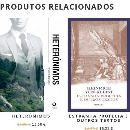
PRODUTOS RELACIONADOS
PROMOÇÃO!
PROMOÇÃO!
HETERÓNIMOS
ESTRANHA PROFECIA E
OUTROS TEXTOS
O
O
15,00
€
13,50
€
O
O
16,90
€
15,21
€