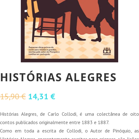
HISTÓRIAS ALEGRES
O
O
15,90
€
14,31
€
preço
preço
original
atual
​Histórias Alegres, de Carlo Collodi, é uma colectânea de oito
era:
é:
contos publicados originalmente entre 1883 e 1887.
15,90 €.
14,31 €.
Como em toda a escrita de Collodi, o Autor de Pinóquio, as