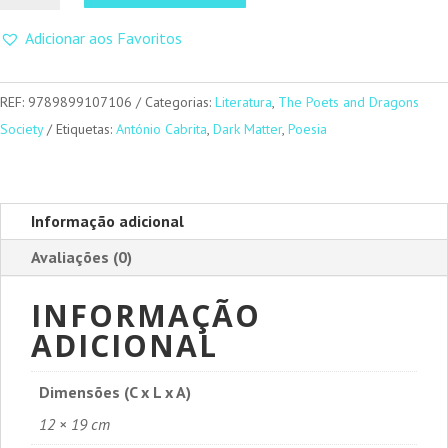
Ícaro
Adicionar aos Favoritos
REF:
9789899107106
Categorias:
Literatura
,
The Poets and Dragons
Society
Etiquetas:
António Cabrita
,
Dark Matter
,
Poesia
Informação adicional
Avaliações (0)
INFORMAÇÃO
ADICIONAL
Dimensões (C x L x A)
12 × 19 cm