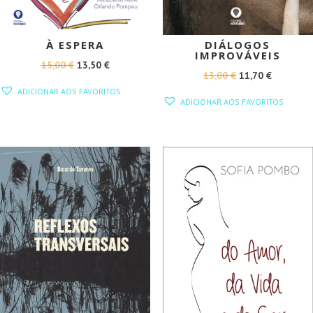
À ESPERA
DIÁLOGOS
IMPROVÁVEIS
O
O
15,00
€
13,50
€
O
O
13,00
€
11,70
€
PREÇO
PREÇO
ADICIONAR AOS FAVORITOS
PREÇO
PREÇO
ORIGINAL
ATUAL
ADICIONAR AOS FAVORITOS
ORIGINAL
ATUAL
ERA:
É:
ERA:
É:
15,00 €.
13,50 €.
13,00 €.
11,70 €.
PROMOÇÃO!
PROMOÇÃO!