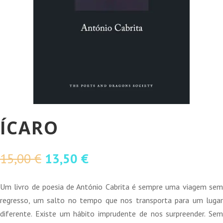
ÍCARO
O
O
15,00
€
13,50
€
preço
preço
original
atual
Um livro de poesia de António Cabrita é sempre uma viagem sem
era:
é:
regresso, um salto no tempo que nos transporta para um lugar
15,00 €.
13,50 €.
diferente. Existe um hábito imprudente de nos surpreender. Sem