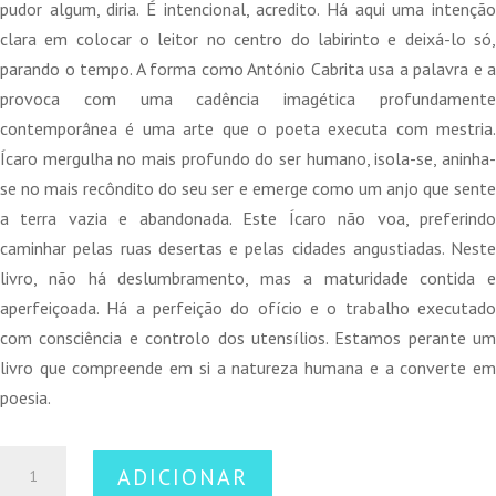
pudor algum, diria. É intencional, acredito. Há aqui uma intenção
clara em colocar o leitor no centro do labirinto e deixá-lo só,
parando o tempo. A forma como António Cabrita usa a palavra e a
provoca com uma cadência imagética profundamente
contemporânea é uma arte que o poeta executa com mestria.
Ícaro mergulha no mais profundo do ser humano, isola-se, aninha-
se no mais recôndito do seu ser e emerge como um anjo que sente
a terra vazia e abandonada. Este Ícaro não voa, preferindo
caminhar pelas ruas desertas e pelas cidades angustiadas. Neste
livro, não há deslumbramento, mas a maturidade contida e
aperfeiçoada. Há a perfeição do ofício e o trabalho executado
com consciência e controlo dos utensílios. Estamos perante um
livro que compreende em si a natureza humana e a converte em
poesia.
Quantidade
ADICIONAR
de