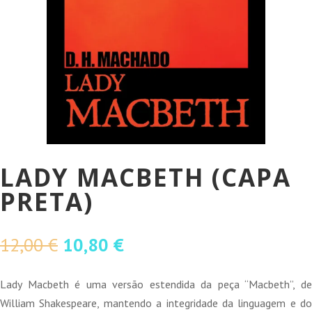
LADY MACBETH (CAPA
PRETA)
O
O
12,00
€
10,80
€
preço
preço
original
atual
Lady Macbeth é uma versão estendida da peça “Macbeth”, de
era:
é:
William Shakespeare, mantendo a integridade da linguagem e do