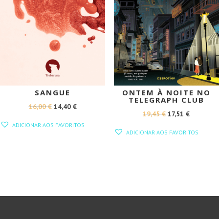
SANGUE
ONTEM À NOITE NO
TELEGRAPH CLUB
O
O
16,00
€
14,40
€
O
O
19,45
€
17,51
€
PREÇO
PREÇO
ADICIONAR AOS FAVORITOS
PREÇO
PREÇO
ORIGINAL
ATUAL
ADICIONAR AOS FAVORITOS
ORIGINAL
ATUAL
ERA:
É:
ERA:
É:
16,00 €.
14,40 €.
19,45 €.
17,51 €.