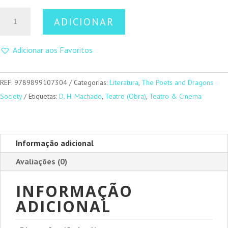
Quantidade
ADICIONAR
de
Lady
Adicionar aos Favoritos
Macbeth
(capa
preta)
REF:
9789899107304
Categorias:
Literatura
,
The Poets and Dragons
Society
Etiquetas:
D. H. Machado
,
Teatro (Obra)
,
Teatro & Cinema
Informação adicional
Avaliações (0)
INFORMAÇÃO
ADICIONAL