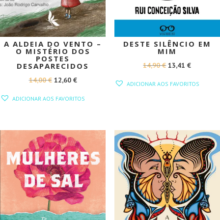
A ALDEIA DO VENTO –
DESTE SILÊNCIO EM
O MISTÉRIO DOS
MIM
POSTES
O
O
14,90
€
13,41
€
DESAPARECIDOS
PREÇO
PREÇO
O
O
14,00
€
12,60
€
ADICIONAR AOS FAVORITOS
ORIGINAL
ATUAL
PREÇO
PREÇO
ADICIONAR AOS FAVORITOS
ERA:
É:
ORIGINAL
ATUAL
14,90 €.
13,41 €.
ERA:
É:
14,00 €.
12,60 €.
PROMOÇÃO!
PROMOÇÃO!