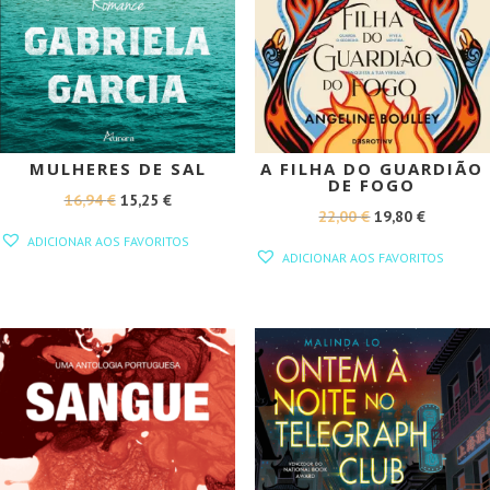
MULHERES DE SAL
A FILHA DO GUARDIÃO
DE FOGO
O
O
16,94
€
15,25
€
O
O
22,00
€
19,80
€
PREÇO
PREÇO
ADICIONAR AOS FAVORITOS
PREÇO
PREÇO
ORIGINAL
ATUAL
ADICIONAR AOS FAVORITOS
ORIGINAL
ATUAL
ERA:
É:
ERA:
É:
16,94 €.
15,25 €.
22,00 €.
19,80 €.
PROMOÇÃO!
PROMOÇÃO!