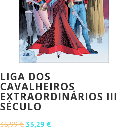
LIGA DOS
CAVALHEIROS
EXTRAORDINÁRIOS III
SÉCULO
O
O
36,99
€
33,29
€