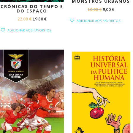
MONSTROS URBANOS
CRÓNICAS DO TEMPO E
O
O
10,00
€
9,00
€
DO ESPAÇO
PREÇO
PREÇO
O
O
22,00
€
19,80
€
ADICIONAR AOS FAVORITOS
ORIGINAL
ATUAL
PREÇO
PREÇO
ADICIONAR AOS FAVORITOS
ERA:
É:
ORIGINAL
ATUAL
10,00 €.
9,00 €.
ERA:
É:
22,00 €.
19,80 €.
PROMOÇÃO!
PROMOÇÃO!