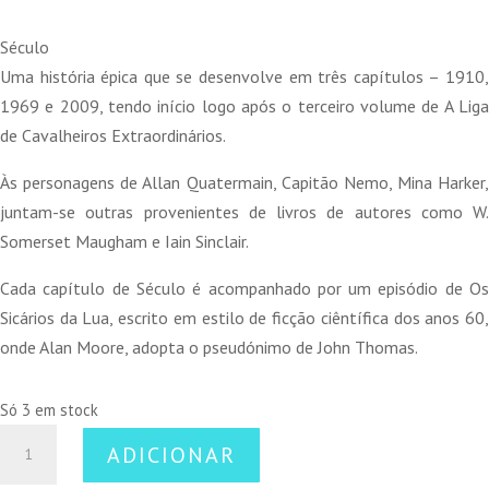
preço
preço
original
atual
Século
era:
é:
Uma história épica que se desenvolve em três capítulos – 1910,
36,99 €.
33,29 €.
1969 e 2009, tendo início logo após o terceiro volume de A Liga
de Cavalheiros Extraordinários.
Às personagens de Allan Quatermain, Capitão Nemo, Mina Harker,
juntam-se outras provenientes de livros de autores como W.
Somerset Maugham e Iain Sinclair.
Cada capítulo de Século é acompanhado por um episódio de Os
Sicários da Lua, escrito em estilo de ficção ciêntífica dos anos 60,
onde Alan Moore, adopta o pseudónimo de John Thomas.
Só 3 em stock
Quantidade
ADICIONAR
de