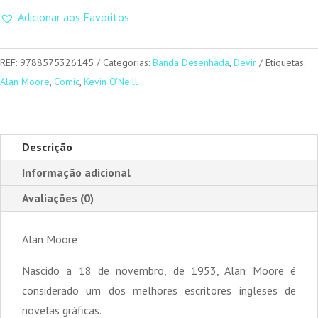
Liga
Adicionar aos Favoritos
dos
Cavalheiros
Extraordinários
REF:
9788575326145
Categorias:
Banda Desenhada
,
Devir
Etiquetas:
III
Alan Moore
,
Comic
,
Kevin O'Neill
Século
Descrição
Informação adicional
Avaliações (0)
Alan Moore
Nascido a 18 de novembro, de 1953, Alan Moore é
considerado um dos melhores escritores ingleses de
novelas gráficas.