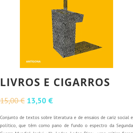
LIVROS E CIGARROS
O
O
15,00
€
13,50
€
preço
preço
original
atual
Conjunto de textos sobre literatura e de ensaios de cariz social e
era:
é:
político, que têm como pano de fundo o espectro da Segunda
15,00 €.
13,50 €.