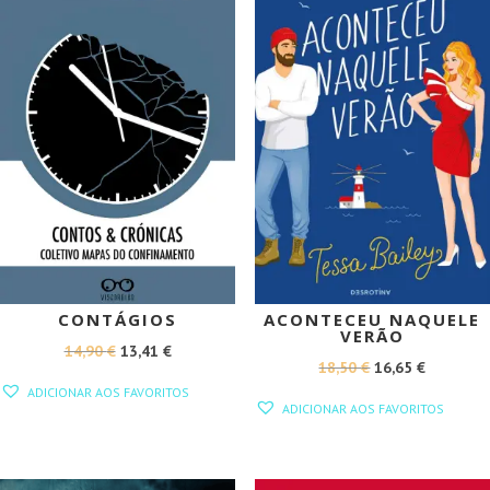
CONTÁGIOS
ACONTECEU NAQUELE
VERÃO
O
O
14,90
€
13,41
€
O
O
18,50
€
16,65
€
PREÇO
PREÇO
ADICIONAR AOS FAVORITOS
PREÇO
PREÇO
ORIGINAL
ATUAL
ADICIONAR AOS FAVORITOS
ORIGINAL
ATUAL
ERA:
É:
ERA:
É:
14,90 €.
13,41 €.
18,50 €.
16,65 €.