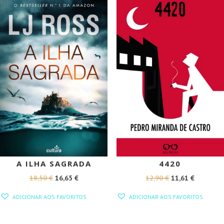
PROMOÇÃO!
PROMOÇÃO!
A ILHA SAGRADA
4420
O
O
O
O
18,50
€
16,65
€
12,90
€
11,61
€
PREÇO
PREÇO
PREÇO
PREÇO
ADICIONAR AOS FAVORITOS
ADICIONAR AOS FAVORITOS
ORIGINAL
ATUAL
ORIGINAL
ATUAL
ERA:
É:
ERA:
É: