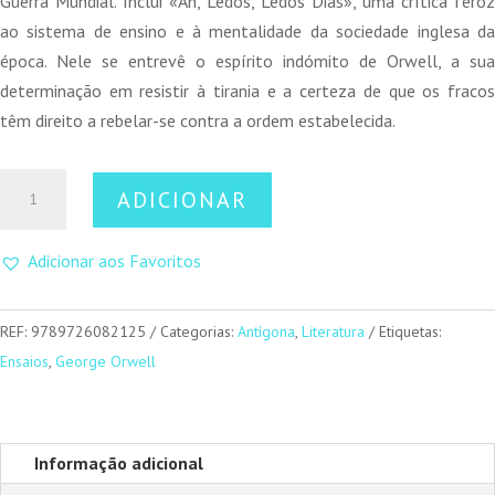
Guerra Mundial. Inclui «Ah, Ledos, Ledos Dias», uma crítica feroz
ao sistema de ensino e à mentalidade da sociedade inglesa da
época. Nele se entrevê o espírito indómito de Orwell, a sua
determinação em resistir à tirania e a certeza de que os fracos
têm direito a rebelar-se contra a ordem estabelecida.
Quantidade
ADICIONAR
de
Livros
Adicionar aos Favoritos
e
Cigarros
REF:
9789726082125
Categorias:
Antígona
,
Literatura
Etiquetas:
Ensaios
,
George Orwell
Informação adicional