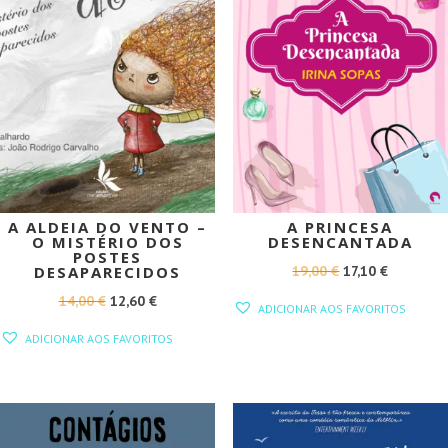
A ALDEIA DO VENTO –
A PRINCESA
O MISTÉRIO DOS
DESENCANTADA
POSTES
O
O
19,00
€
17,10
€
DESAPARECIDOS
PREÇO
PREÇO
O
O
14,00
€
12,60
€
ADICIONAR AOS FAVORITOS
ORIGINAL
ATUAL
PREÇO
PREÇO
ADICIONAR AOS FAVORITOS
ERA:
É:
ORIGINAL
ATUAL
19,00 €.
17,10 €.
ERA:
É:
14,00 €.
12,60 €.
PROMOÇÃO!
PROMOÇÃO!