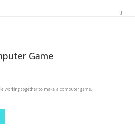
mputer Game
O
preço
atual
ple working together to make a computer game.
é:
11,70 €.