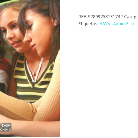
Computer
Game
REF:
9789925313174
Catego
Etiquetas:
AAVV
,
Apoio Escol