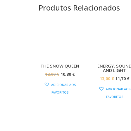
Produtos Relacionados
PROMOÇÃO!
PROMOÇÃ
THE SNOW QUEEN
ENERGY, SOUN
AND LIGHT
O
O
12,00
€
10,80
€
O
13,00
€
11,70
€
PREÇO
PREÇO
ADICIONAR AOS
PREÇO
ORIGINAL
ATUAL
ADICIONAR AOS
FAVORITOS
ORIGIN
ERA:
É:
FAVORITOS
ERA:
É
12,00 €.
10,80 €.
13,00 €.