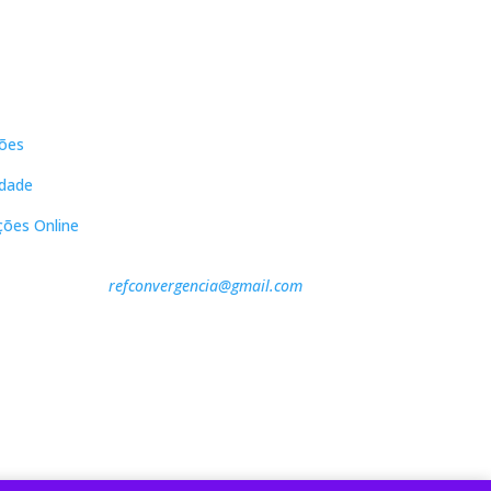
s
Contactos
ões
DNL Convergência
Rua Principal nº39-41, RC Direito,
idade
Loja 2
Vergas
ções Online
3840-555 Sto André de Vagos
refconvergencia@gmail.com