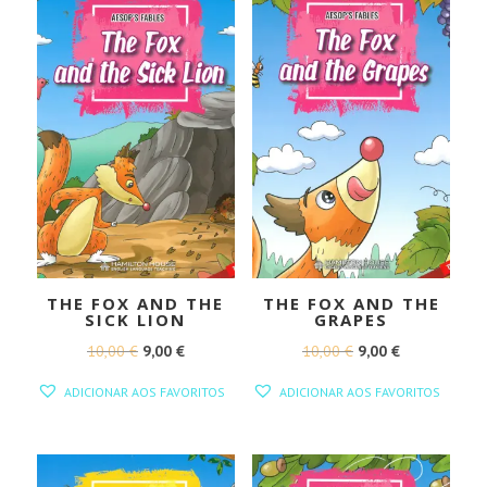
THE FOX AND THE
THE FOX AND THE
SICK LION
GRAPES
O
O
O
O
10,00
€
9,00
€
10,00
€
9,00
€
PREÇO
PREÇO
PREÇO
PREÇO
ADICIONAR AOS FAVORITOS
ADICIONAR AOS FAVORITOS
ORIGINAL
ATUAL
ORIGINAL
ATUAL
ERA:
É:
ERA:
É:
10,00 €.
9,00 €.
10,00 €.
9,00 €.