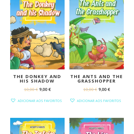
THE DONKEY AND
THE ANTS AND THE
HIS SHADOW
GRASSHOPPER
O
O
O
O
10,00
€
9,00
€
10,00
€
9,00
€
PREÇO
PREÇO
PREÇO
PREÇO
ADICIONAR AOS FAVORITOS
ADICIONAR AOS FAVORITOS
ORIGINAL
ATUAL
ORIGINAL
ATUAL
ERA:
É:
ERA:
É:
10,00 €.
9,00 €.
10,00 €.
9,00 €.