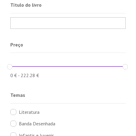
Título do livro
Preço
0
€
-
222.28
€
Temas
Literatura
Banda Desenhada
Infantis e Juvenis