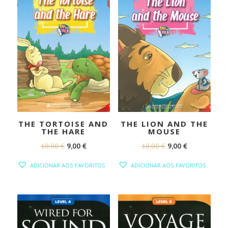
THE TORTOISE AND
THE LION AND THE
THE HARE
MOUSE
O
O
O
O
10,00
€
9,00
€
10,00
€
9,00
€
PREÇO
PREÇO
PREÇO
PREÇO
ADICIONAR AOS FAVORITOS
ADICIONAR AOS FAVORITOS
ORIGINAL
ATUAL
ORIGINAL
ATUAL
ERA:
É:
ERA:
É:
10,00 €.
9,00 €.
10,00 €.
9,00 €.