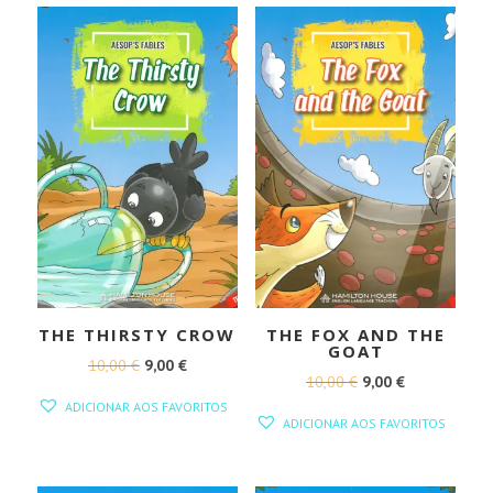
THE THIRSTY CROW
THE FOX AND THE
GOAT
O
O
10,00
€
9,00
€
O
O
10,00
€
9,00
€
PREÇO
PREÇO
ADICIONAR AOS FAVORITOS
PREÇO
PREÇO
ORIGINAL
ATUAL
ADICIONAR AOS FAVORITOS
ORIGINAL
ATUAL
ERA:
É:
ERA:
É:
10,00 €.
9,00 €.