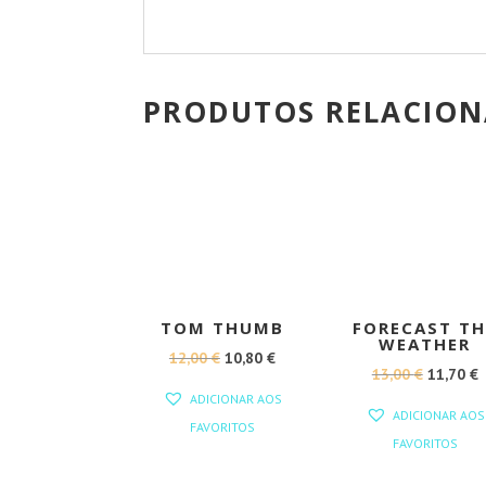
PRODUTOS RELACIO
PROMOÇÃO!
PROMOÇÃO
TOM THUMB
FORECAST TH
WEATHER
O
O
12,00
€
10,80
€
O
13,00
€
11,70
€
PREÇO
PREÇO
ADICIONAR AOS
PREÇO
ORIGINAL
ATUAL
ADICIONAR AOS
FAVORITOS
ORIGINA
ERA:
É:
FAVORITOS
ERA:
É
12,00 €.
10,80 €.