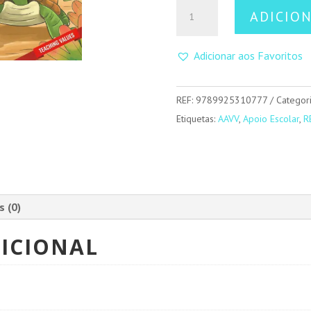
Quantidade
ADICIO
de
The
Adicionar aos Favoritos
Tortoise
And
The
REF:
9789925310777
Categor
Hare
Etiquetas:
AAVV
,
Apoio Escolar
,
R
s (0)
ICIONAL