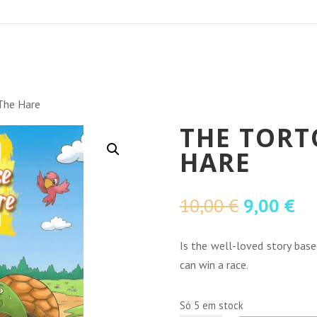
The Hare
THE TORT
HARE
O
O
10,00
€
9,00
€
preço
pr
original
at
Is the well-loved story base
era:
é:
can win a race.
10,00 €.
9,0
Só 5 em stock