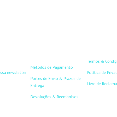
1,70 €.
APOIO AO
LINKS ÚT
CLIENTE
Termos & Condiç
Métodos de Pagamento
ossa newsletter
Política de Priva
Portes de Envio & Prazos de
Livro de Reclama
Entrega
Devoluções & Reembolsos