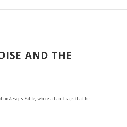
OISE AND THE
eço
ual
d on Aesop’s Fable, where a hare brags that he
0 €.