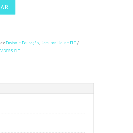
NAR
ias:
Ensino e Educação
,
Hamilton House ELT
EADERS ELT