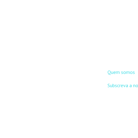
13,00 €.
1
DNLC
Quem somos
Subscreva a n