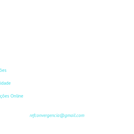
13,00 €.
11,70 €.
13,00 €.
11,70 €.
EIS
CONTACTOS
ões
DNL Convergência
Rua Principal nº39-41, RC
cidade
Direito, Loja 2
Vergas
ções Online
3840-555 Sto André de Vagos
refconvergencia@gmail.com