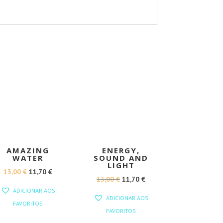
PROMOÇÃO!
PROMOÇÃO!
AMAZING
ENERGY,
WATER
SOUND AND
LIGHT
O
O
13,00
€
11,70
€
O
O
13,00
€
11,70
€
PREÇO
PREÇO
ADICIONAR AOS
PREÇO
PREÇO
ORIGINAL
ATUAL
ADICIONAR AOS
FAVORITOS
ORIGINAL
ATUAL
ERA:
É:
FAVORITOS
ERA:
É: