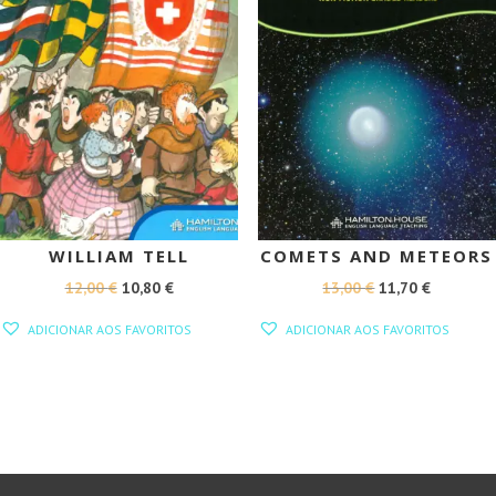
WILLIAM TELL
COMETS AND METEORS
O
O
O
O
12,00
€
10,80
€
13,00
€
11,70
€
PREÇO
PREÇO
PREÇO
PREÇO
ADICIONAR AOS FAVORITOS
ADICIONAR AOS FAVORITOS
ORIGINAL
ATUAL
ORIGINAL
ATUAL
ERA:
É:
ERA:
É:
12,00 €.
10,80 €.
13,00 €.
11,70 €.