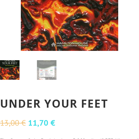
UNDER YOUR FEET
O
O
13,00
€
11,70
€
preço
preço