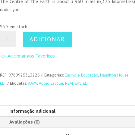
original
atual
The Centre of the Earth is about 3,960 miles (6,373 kilometres)
era:
é:
under you
13,00 €.
11,70 €.
Só 5 em stock
Quantidade
ADICIONAR
de
Under
Adicionar aos Favoritos
Your
Feet
REF:
9789925313228
Categorias:
Ensino e Educação
,
Hamilton House
ELT
Etiquetas:
AAVV
,
Apoio Escolar
,
READERS ELT
Informação adicional
Avaliações (0)