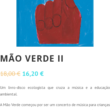
MÃO VERDE II
O
O
18,00
€
16,20
€
preço
preço
original
atual
Um livro-disco ecologista que cruza a música e a educação
era:
é:
ambiental.
18,00 €.
16,20 €.
A Mão Verde começou por ser um concerto de música para crianças