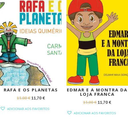
PROMOÇÃO!
PROMOÇÃO!
RAFA E OS PLANETAS
EDMAR E A MONTRA DA
LOJA FRANCA
O
O
13,00
€
11,70
€
O
O
13,00
€
11,70
€
PREÇO
PREÇO
ADICIONAR AOS FAVORITOS
PREÇO
PREÇO
ORIGINAL
ATUAL
ADICIONAR AOS FAVORITOS
ORIGINAL
ATUAL
ERA:
É:
ERA:
É:
13,00 €.
11,70 €.