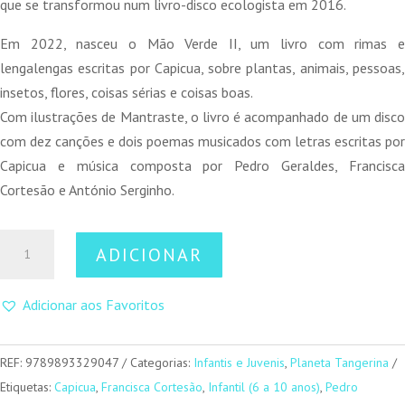
que se transformou num livro-disco ecologista em 2016.
Em 2022, nasceu o Mão Verde II, um livro com rimas e
lengalengas escritas por Capicua, sobre plantas, animais, pessoas,
insetos, flores, coisas sérias e coisas boas.
Com ilustrações de Mantraste, o livro é acompanhado de um disco
com dez canções e dois poemas musicados com letras escritas por
Capicua e música composta por Pedro Geraldes, Francisca
Cortesão e António Serginho.
Quantidade
ADICIONAR
de
Mão
Adicionar aos Favoritos
verde
II
REF:
9789893329047
Categorias:
Infantis e Juvenis
,
Planeta Tangerina
Etiquetas:
Capicua
,
Francisca Cortesão
,
Infantil (6 a 10 anos)
,
Pedro