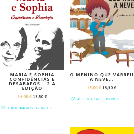
MARIA E SOPHIA
O MENINO QUE VARREU
CONFIDÊNCIAS E
A NEVE…
DESABAFOS – 2.A
O
O
15,00
€
13,50
€
EDIÇÃO
PREÇO
PREÇO
O
O
15,00
€
13,50
€
ADICIONAR AOS FAVORITOS
ORIGINAL
ATUAL
PREÇO
PREÇO
ADICIONAR AOS FAVORITOS
ERA:
É:
ORIGINAL
ATUAL
15,00 €.
13,50 €.
ERA:
É:
15,00 €.
13,50 €.