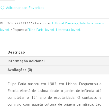
Marés
Adicionar aos Favoritos
Negras
REF:
9789722331227
Categorias:
Editorial Presença
,
Infantis e Juvenis
,
Juvenil
Etiquetas:
Filipe Faria
,
Juvenil
,
Literatura Juvenil
Descrição
Informação adicional
Avaliações (0)
Filipe Faria nasceu em 1982, em Lisboa. Frequentou a
Escola Alemã de Lisboa desde o jardim de infância até
completar o 12º ano de escolaridade. O contacto e
convívio com aquela cultura de origem germânica, tão