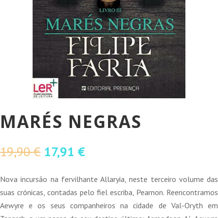
MARÉS NEGRAS
O
O
19,90
€
17,91
€
preço
preço
original
atual
Nova incursão na fervilhante Allaryia, neste terceiro volume das
era:
é:
suas crónicas, contadas pelo fiel escriba, Pearnon. Reencontramos
19,90 €.
17,91 €.
Aewyre e os seus companheiros na cidade de Val-Oryth em