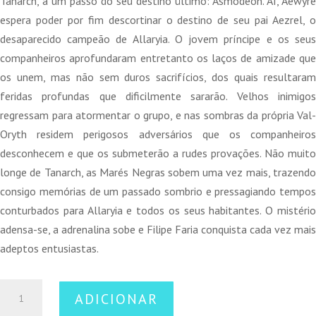
Tanarch, a um passo do seu destino último: Asmodeon. Aí, Aewyre
espera poder por fim descortinar o destino de seu pai Aezrel, o
desaparecido campeão de Allaryia. O jovem príncipe e os seus
companheiros aprofundaram entretanto os laços de amizade que
os unem, mas não sem duros sacrifícios, dos quais resultaram
feridas profundas que dificilmente sararão. Velhos inimigos
regressam para atormentar o grupo, e nas sombras da própria Val-
Oryth residem perigosos adversários que os companheiros
desconhecem e que os submeterão a rudes provações. Não muito
longe de Tanarch, as Marés Negras sobem uma vez mais, trazendo
consigo memórias de um passado sombrio e pressagiando tempos
conturbados para Allaryia e todos os seus habitantes. O mistério
adensa-se, a adrenalina sobe e Filipe Faria conquista cada vez mais
adeptos entusiastas.
Quantidade
ADICIONAR
de