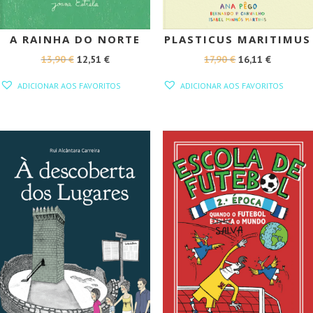
A RAINHA DO NORTE
PLASTICUS MARITIMUS
O
O
O
O
13,90
€
12,51
€
17,90
€
16,11
€
PREÇO
PREÇO
PREÇO
PREÇO
ADICIONAR AOS FAVORITOS
ADICIONAR AOS FAVORITOS
ORIGINAL
ATUAL
ORIGINAL
ATUAL
ERA:
É:
ERA:
É:
13,90 €.
12,51 €.
17,90 €.
16,11 €.
PROMOÇÃO!
PROMOÇÃO!