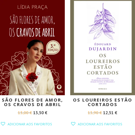
PROMOÇÃO!
PROMOÇÃO!
SÃO FLORES DE AMOR,
OS LOUREIROS ESTÃO
OS CRAVOS DE ABRIL
CORTADOS
O
O
O
O
15,00
€
13,50
€
13,90
€
12,51
€
PREÇO
PREÇO
PREÇO
PREÇO
ADICIONAR AOS FAVORITOS
ADICIONAR AOS FAVORITOS
ORIGINAL
ATUAL
ORIGINAL
ATUAL