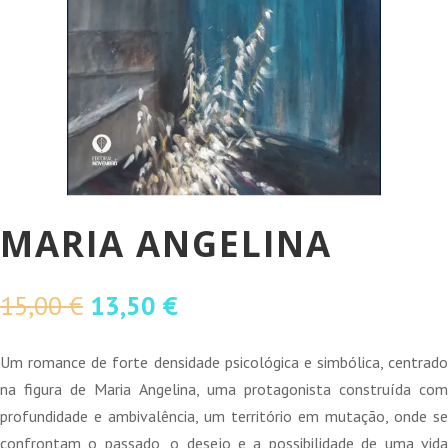
MARIA ANGELINA
O
O
15,00
€
13,50
€
preço
preço
original
atual
Um romance de forte densidade psicológica e simbólica, centrado
era:
é:
na figura de Maria Angelina, uma protagonista construída com
15,00 €.
13,50 €.
profundidade e ambivalência, um território em mutação, onde se
confrontam o passado, o desejo e a possibilidade de uma vida