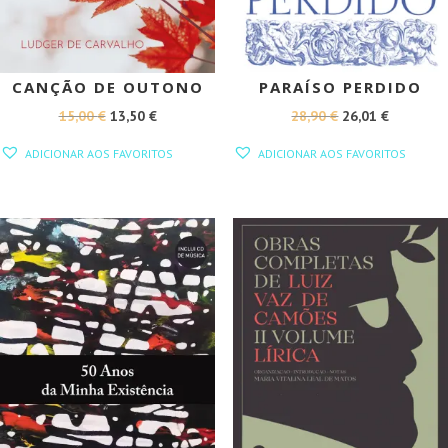
CANÇÃO DE OUTONO
PARAÍSO PERDIDO
O
O
O
O
15,00
€
13,50
€
28,90
€
26,01
€
PREÇO
PREÇO
PREÇO
PREÇO
ADICIONAR AOS FAVORITOS
ADICIONAR AOS FAVORITOS
ORIGINAL
ATUAL
ORIGINAL
ATUAL
ERA:
É:
ERA:
É:
15,00 €.
13,50 €.
28,90 €.
26,01 €.
PROMOÇÃO!
PROMOÇÃO!