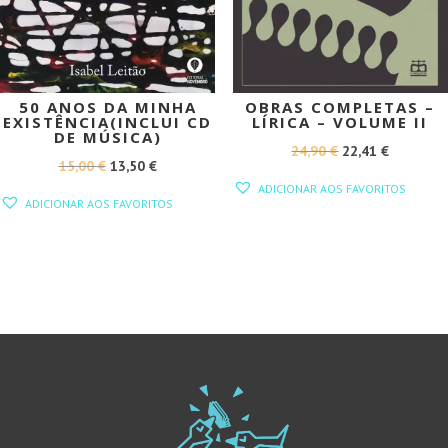
50 ANOS DA MINHA
OBRAS COMPLETAS –
EXISTÊNCIA(INCLUI CD
LÍRICA – VOLUME II
DE MÚSICA)
O
O
24,90
€
22,41
€
O
O
15,00
€
13,50
€
PREÇO
PREÇO
ADICIONAR AOS FAVORITOS
PREÇO
PREÇO
ORIGINAL
ATUAL
ADICIONAR AOS FAVORITOS
ORIGINAL
ATUAL
ERA:
É:
ERA:
É:
24,90 €.
22,41 €.
15,00 €.
13,50 €.