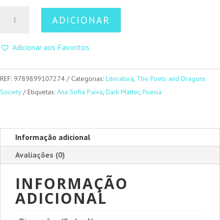
Quantidade
ADICIONAR
de
Núria
Adicionar aos Favoritos
–
A
ordem
REF:
9789899107274
Categorias:
Literatura
,
The Poets and Dragons
das
Society
Etiquetas:
Ana Sofia Paiva
,
Dark Matter
,
Poesia
aves
Informação adicional
Avaliações (0)
INFORMAÇÃO
ADICIONAL