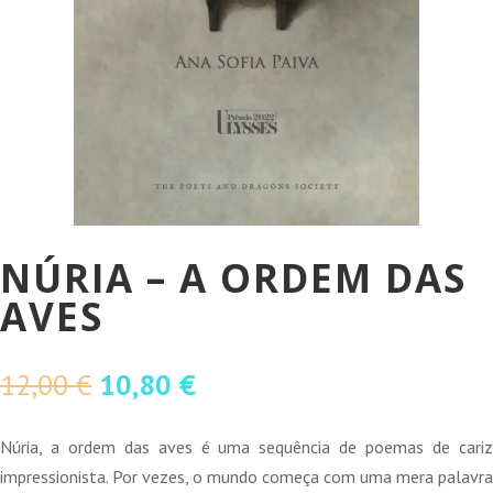
NÚRIA – A ORDEM DAS
AVES
O
O
12,00
€
10,80
€
preço
preço
original
atual
Núria, a ordem das aves é uma sequência de poemas de cariz
era:
é:
impressionista. Por vezes, o mundo começa com uma mera palavra