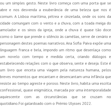
12,00 €.
10,80 €.
ou um simples gesto. Neste livro começa com uma porta que se
abre e nos desvenda a exuberância de uma beleza que nos é
comum. A Lisboa marítima, pétrea e cinzelada, onde os sons da
cidade comungam com o vento e a chuva, com a toada meiga do
amolador e os sinos da igreja, onde a chuva é quase tão doce
como o liame que prende o silêncio às camélias, serve de cenário e
personagem destes poemas narrativos. Ana Sofia Paiva expõe uma
linguagem franca e bela, impondo um ritmo que desenlaça como
um novelo com tempo e medida certa, criando diálogos e
estabelecendo relações com o que observa, sente e deseja. Este é
um livro que enceta uma viagem pela natureza humana, pelos
breves momentos que encantam e desencantam uma infância que
resiste ao tempo agreste e poroso. Neste livro, habita uma escrita
confessional, quase enigmática, marcada por uma intemporalidade
aquiescente com as circunstâncias que se cruzam no
quotidiano.Foi galardoado com o Prémio Ulysses 2022.