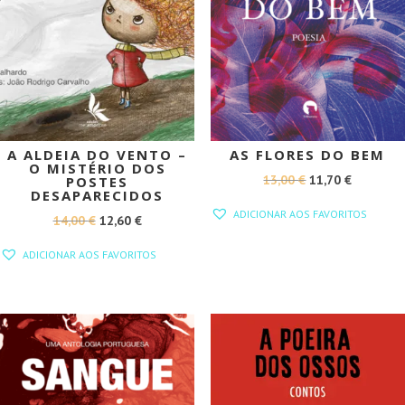
A ALDEIA DO VENTO –
AS FLORES DO BEM
O MISTÉRIO DOS
O
O
13,00
€
11,70
€
POSTES
DESAPARECIDOS
PREÇO
PREÇO
ADICIONAR AOS FAVORITOS
O
O
14,00
€
12,60
€
ORIGINAL
ATUAL
PREÇO
PREÇO
ERA:
É:
ADICIONAR AOS FAVORITOS
ORIGINAL
ATUAL
13,00 €.
11,70 €.
ERA:
É:
14,00 €.
12,60 €.
PROMOÇÃO!
PROMOÇÃO!