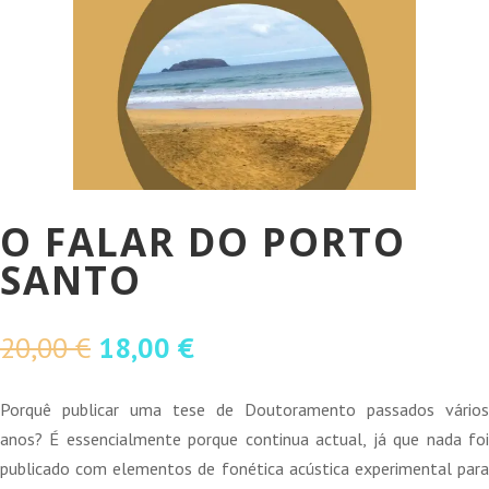
O FALAR DO PORTO
SANTO
O
O
20,00
€
18,00
€
preço
preço
original
atual
Porquê publicar uma tese de Doutoramento passados vários
era:
é:
anos? É essencialmente porque continua actual, já que nada foi
20,00 €.
18,00 €.
publicado com elementos de fonética acústica experimental para