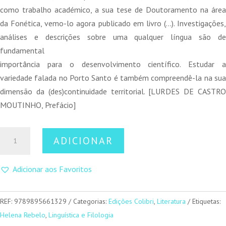
como trabalho académico, a sua tese de Doutoramento na área
da Fonética, vemo-lo agora publicado em livro (…). Investigações,
análises e descrições sobre uma qualquer língua são de
fundamental
importância para o desenvolvimento científico. Estudar a
variedade falada no Porto Santo é também compreendê-la na sua
dimensão da (des)continuidade territorial. [LURDES DE CASTRO
MOUTINHO, Prefácio]
Quantidade
ADICIONAR
de
O
Adicionar aos Favoritos
Falar
do
Porto
REF:
9789895661329
Categorias:
Edições Colibri
,
Literatura
Etiquetas:
Santo
Helena Rebelo
,
Linguística e Filologia