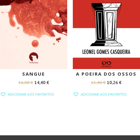
SANGUE
A POEIRA DOS OSSOS
O
O
O
O
16,00
€
14,40
€
11,40
€
10,26
€
PREÇO
PREÇO
PREÇO
PREÇO
ADICIONAR AOS FAVORITOS
ADICIONAR AOS FAVORITOS
ORIGINAL
ATUAL
ORIGINAL
ATUAL
ERA:
É:
ERA:
É:
16,00 €.
14,40 €.
11,40 €.
10,26 €.